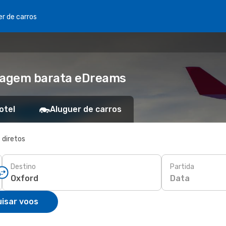
er de carros
Viagem barata eDreams
otel
Aluguer de carros
 diretos
Destino
Partida
Data
isar voos