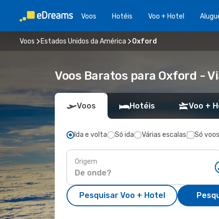
Voos
Hotéis
Voo + Hotel
Alugu
Voos
Estados Unidos da América
Oxford
Voos Baratos para Oxford - 
Voos
Hotéis
Voo + H
Ida e volta
Só ida
Várias escalas
Só voos
Origem
Pesquisar Voo + Hotel
Pesqu