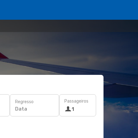
Passageiros
Regresso
Data
1