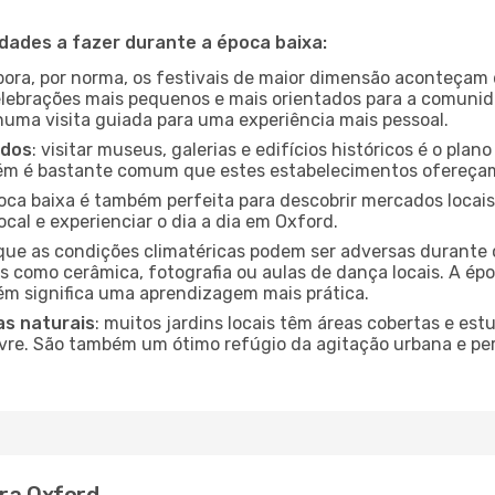
idades a fazer durante a época baixa:
bora, por norma, os festivais de maior dimensão aconteçam 
lebrações mais pequenos e mais orientados para a comuni
 numa visita guiada para uma experiência mais pessoal.
ados
: visitar museus, galerias e edifícios históricos é o pla
bém é bastante comum que estes estabelecimentos ofereçam
poca baixa é também perfeita para descobrir mercados locais
cal e experienciar o dia a dia em Oxford.
que as condições climatéricas podem ser adversas durante 
s como cerâmica, fotografia ou aulas de dança locais. A épo
m significa uma aprendizagem mais prática.
as naturais
: muitos jardins locais têm áreas cobertas e est
ivre. São também um ótimo refúgio da agitação urbana e pe