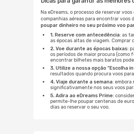
Dicas para garantir as melhores 
Na eDreams, o processo de reservar voos 
companhias aéreas para encontrar voos 
poupar dinheiro no seu próximo voo pa
1. Reserve com antecedência
: as t
as épocas altas de viagem. Comprar o
2. Voe durante as épocas baixas
: 
os períodos de maior procura (como f
encontrar bilhetes mais baratos pode
3. Utilize a nossa opção “Escolha i
resultados quando procura voos para
4. Viaje durante a semana
: embora 
significativamente nos seus voos par
5. Adira ao eDreams Prime
: conside
permite-lhe poupar centenas de euros
dias ao reservar o seu voo.