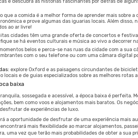
icas e descubra as histórias fascinantes por detrás de algu
ido que a comida é a melhor forma de aprender mais sobre a 
ronómica e prove algumas das iguarias locais. Além disso,
s ao ar livre!
uitas cidades têm uma grande oferta de concertos e festiv
ifique se há eventos culturais e música ao vivo a decorrer n
e momentos belos e perca-se nas ruas da cidade com a sua câ
umbrantes com o seu telefone ou com uma câmara digital p
adas
: explore Oxford e as paisagens circundantes de bicicle
locais e de guias especializados sobre as melhores rotas a 
oca baixa
nquila, sossegada e acessível, a época baixa é perfeita. Me
rações, bem como voos e alojamentos mais baratos. Os negó
desfrutar de experiências de luxo.
á a oportunidade de desfrutar de uma experiência mais autê
encontrará mais flexibilidade ao marcar alojamentos, passei
a, uma vez que terão mais probabilidades de obter a sua pri