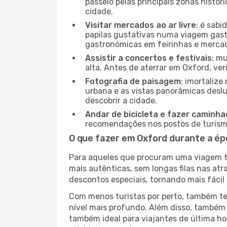
passeio pelas principais zonas histór
cidade.
Visitar mercados ao ar livre
: é sab
papilas gustativas numa viagem gast
gastronómicas em feirinhas e mercado
Assistir a concertos e festivais
: m
alta. Antes de aterrar em Oxford, ver
Fotografia de paisagem
: imortaliz
urbana e as vistas panorâmicas desl
descobrir a cidade.
Andar de bicicleta e fazer caminh
recomendações nos postos de turismo 
O que fazer em Oxford durante a ép
Para aqueles que procuram uma viagem tra
mais autênticas, sem longas filas nas at
descontos especiais, tornando mais fácil 
Com menos turistas por perto, também ter
nível mais profundo. Além disso, também 
também ideal para viajantes de última hor