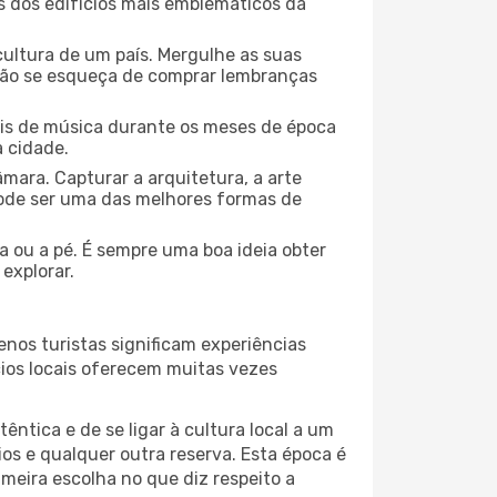
ns dos edifícios mais emblemáticos da
cultura de um país. Mergulhe as suas
 não se esqueça de comprar lembranças
ais de música durante os meses de época
a cidade.
mara. Capturar a arquitetura, a arte
ode ser uma das melhores formas de
ta ou a pé. É sempre uma boa ideia obter
explorar.
nos turistas significam experiências
cios locais oferecem muitas vezes
ntica e de se ligar à cultura local a um
os e qualquer outra reserva. Esta época é
meira escolha no que diz respeito a