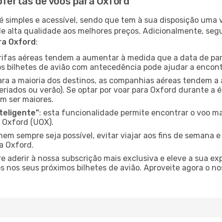
ofertas de voos para Oxford
é simples e acessível, sendo que tem à sua disposição uma
de alta qualidade aos melhores preços. Adicionalmente, 
ra Oxford
:
arifas aéreas tendem a aumentar à medida que a data de pa
s bilhetes de avião com antecedência pode ajudar a encont
para a maioria dos destinos, as companhias aéreas tendem a
eriados ou verão). Se optar por voar para Oxford durante a 
m ser maiores.
nteligente”
: esta funcionalidade permite encontrar o voo ma
 Oxford (UOX).
nem sempre seja possível, evitar viajar aos fins de semana 
a Oxford.
re aderir à nossa subscrição mais exclusiva e eleve a sua e
 nos seus próximos bilhetes de avião. Aproveite agora o no