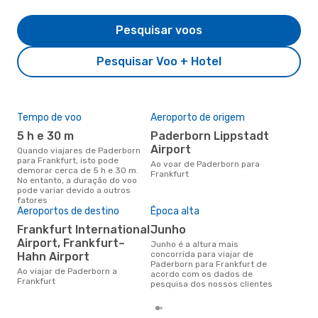
Pesquisar voos
Pesquisar Voo + Hotel
Tempo de voo
Aeroporto de origem
Pre
de 
5 h e 30 m
Paderborn Lippstadt
31
Airport
Quando viajares de Paderborn
para Frankfurt, isto pode
Um voo de Paderborn para
Ao voar de Paderborn para
demorar cerca de 5 h e 30 m.
Fra
Frankfurt
No entanto, a duração do voo
cer
pode variar devido a outros
dad
fatores
mes
Aeroportos de destino
Época alta
Frankfurt International
junho
Airport, Frankfurt–
junho é a altura mais
concorrida para viajar de
Hahn Airport
Paderborn para Frankfurt de
Ao viajar de Paderborn a
acordo com os dados de
Frankfurt
pesquisa dos nossos clientes