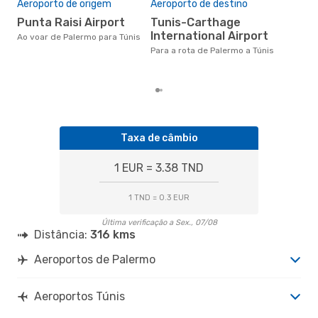
Aeroporto de origem
Aeroporto de destino
ju
Punta Raisi Airport
Tunis-Carthage
janeiro é uma das melhores
International Airport
altu
Ao voar de Palermo para Túnis
com
Para a rota de Palermo a Túnis
aco
nos
Taxa de câmbio
1 EUR = 3.38 TND
1 TND = 0.3 EUR
Última verificação a Sex., 07/08
Distância:
316 kms
Aeroportos de Palermo
Aeroportos Túnis