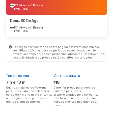
ITA Airways
1 Escala
PMO
- TUN
Dom., 30 De Ago.
ITA Airways
1 Escala
PMO
- TUN
Os preços apresentados nesta página estavam disponíveis
nos últimos 20 dias para os períodos especificados e não
devem ser considerados o preço final oferecido. Observe que a
disponibilidade e os preços estão sujeitos a alterações.
Tempo de voo
Voo mais barato
Épo
7 h e 10 m
118
ab
Quando viajares de Palermo
O melhor preço para voos de
abril é a altura mais concorrida
para Túnis, isto pode demorar
Palermo para Túnis
para
cerca de 7 h e 10 m. No entanto,
proporcionados pela eDreams,
Tún
a duração do voo pode variar
que foram encontrados pelos
de 
devido a outros fatores
nossos clientes nos últimos 3
clie
dias
A m
res