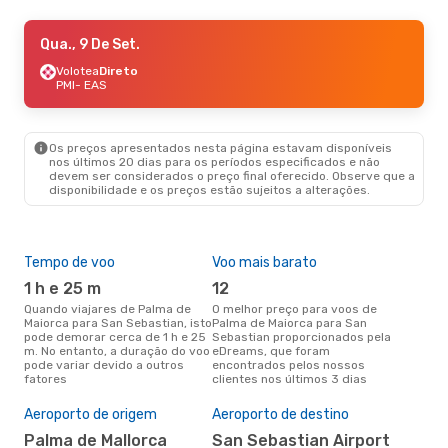
Qua., 26 De Ago.
Qua., 9 De Set.
- Qua., 2 De Set.
Volotea
Volotea
Direto
Direto
PMI
PMI
- EAS
- EAS
Volotea
Direto
EAS
- PMI
Os preços apresentados nesta página estavam disponíveis
Sáb., 5 De Set.
- Seg., 7 De Set.
nos últimos 20 dias para os períodos especificados e não
devem ser considerados o preço final oferecido. Observe que a
Volotea
Direto
disponibilidade e os preços estão sujeitos a alterações.
PMI
- EAS
Vueling
1 Escala
EAS
- PMI
Tempo de voo
Voo mais barato
Épo
1 h e 25 m
12
j
Quando viajares de Palma de
O melhor preço para voos de
junho é a altura mais
Maiorca para San Sebastian, isto
Palma de Maiorca para San
conc
pode demorar cerca de 1 h e 25
Sebastian proporcionados pela
de 
m. No entanto, a duração do voo
eDreams, que foram
de 
pode variar devido a outros
encontrados pelos nossos
pes
fatores
clientes nos últimos 3 dias
Pre
de 
Aeroporto de origem
Aeroporto de destino
14
Palma de Mallorca
San Sebastian Airport
Um voo de Palma de Maiorca