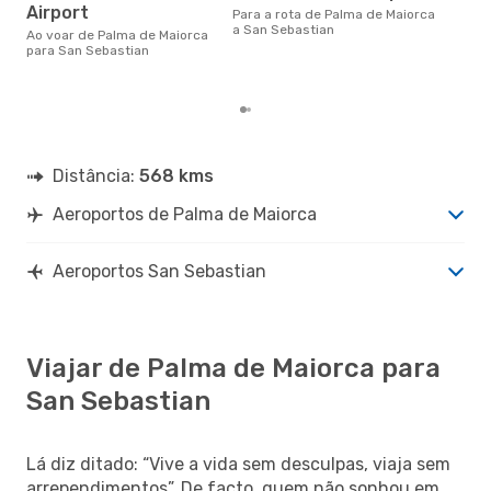
Airport
par
Para a rota de Palma de Maiorca
cus
a San Sebastian
Ao voar de Palma de Maiorca
nos
para San Sebastian
últ
Distância:
568 kms
Aeroportos de Palma de Maiorca
Aeroportos San Sebastian
Viajar de Palma de Maiorca para
San Sebastian
Lá diz ditado: “Vive a vida sem desculpas, viaja sem
arrependimentos”. De facto, quem não sonhou em