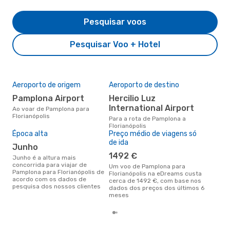
Pesquisar voos
Pesquisar Voo + Hotel
Aeroporto de origem
Aeroporto de destino
A m
res
Pamplona Airport
Hercilio Luz
o
International Airport
Ao voar de Pamplona para
Florianópolis
outubro é uma das melhores
Para a rota de Pamplona a
altu
Florianópolis
Flor
Época alta
Preço médio de viagens só
Pam
de ida
junho
dad
1492 €
junho é a altura mais
concorrida para viajar de
Um voo de Pamplona para
Pamplona para Florianópolis de
Florianópolis na eDreams custa
acordo com os dados de
cerca de 1492 €, com base nos
pesquisa dos nossos clientes
dados dos preços dos últimos 6
meses