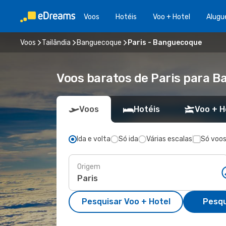
Voos
Hotéis
Voo + Hotel
Alugu
Voos
Tailândia
Banguecoque
Paris - Banguecoque
Voos baratos de Paris para 
Voos
Hotéis
Voo + H
Ida e volta
Só ida
Várias escalas
Só voos
Origem
Pesquisar Voo + Hotel
Pesqu