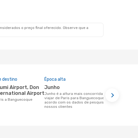
- Seg., 31 De Ago.
 Escalas
s
siderados o preço final oferecido. Observe que a
e destino
Época alta
Companhia
nesta rota
junho
Air Fran
ernational Airport
junho é a altura mais concorrida para
viajar de Paris para Banguecoque de
Companhias aéreas que viajam de Paris
Paris a Banguecoque
acordo com os dados de pesquisa dos
para Bangu
nossos clientes