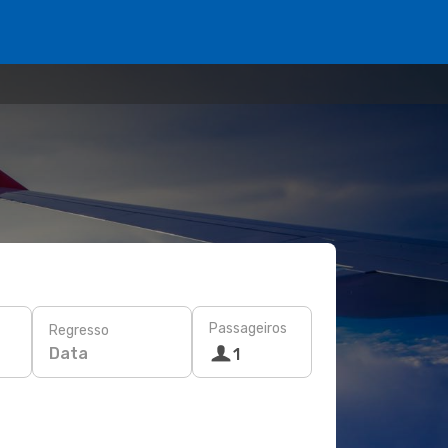
Passageiros
Regresso
Data
1