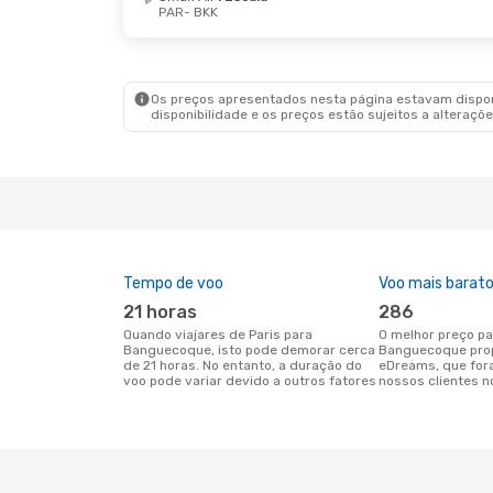
PAR
- BKK
Qui., 3 De Set.
- Qui., 10 De Set.
Ter., 2
Etihad Airways
1 Escala
Austri
PAR
- BKK
PAR
- 
Etihad Airways
1 Escala
Austri
BKK
- PAR
BKK
- 
Os preços apresentados nesta página estavam disponí
disponibilidade e os preços estão sujeitos a alteraçõe
Tempo de voo
Voo mais barat
21 horas
286
Quando viajares de Paris para
O melhor preço para voos de Paris para
Banguecoque, isto pode demorar cerca
Banguecoque prop
de 21 horas. No entanto, a duração do
eDreams, que for
voo pode variar devido a outros fatores
nossos clientes n