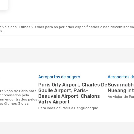
0 De Out.
- Sáb., 31 De Out.
Dom., 23 De Ago.
an Airlines
1 Escala
Austrian Airlines
2
BKK
PAR
- BKK
an Airlines
1 Escala
Air Arabia
2 Escala
PAR
BKK
- PAR
veis nos últimos 20 dias para os períodos especificados e não devem ser con
s.
o
Aeroportos de origem
Aeroportos d
Paris Orly Airport, Charles De
Suvarnabhumi Airport, Don
Gaulle Airport, Paris-
Mueang Int
orcionados pela
Beauvais Airport, Chalons
Ao viajar de 
am encontrados pelos
Vatry Airport
os últimos 3 dias
Para voos de Paris a Banguecoque