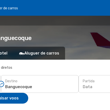
er de carros
Banguecoque
otel
Aluguer de carros
 diretos
Destino
Partida
Data
isar voos