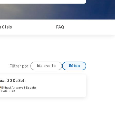
 úteis
FAQ
Filtrar por
Ida e volta
Só ida
ua., 30 De Set.
r., 6 De Out.
Etihad Airways
1 Escala
PAR
- BKK
scala
scala