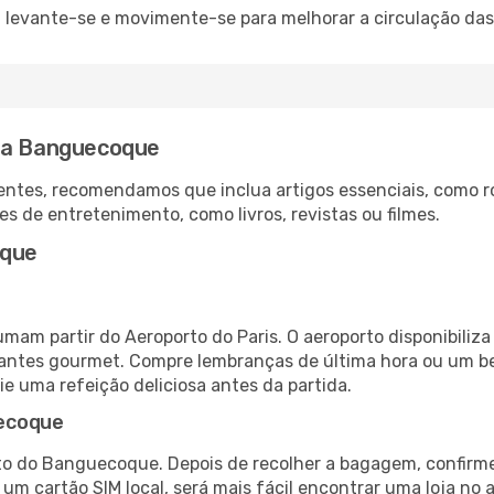
: levante-se e movimente-se para melhorar a circulação das
ara Banguecoque
ntes, recomendamos que inclua artigos essenciais, como r
es de entretenimento, como livros, revistas ou filmes.
oque
mam partir do Aeroporto do Paris. O aeroporto disponibil
urantes gourmet. Compre lembranças de última hora ou um bes
ie uma refeição deliciosa antes da partida.
uecoque
to do Banguecoque. Depois de recolher a bagagem, confirme
e um cartão SIM local, será mais fácil encontrar uma loja n