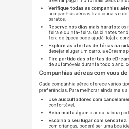
e evitar pagar muito mais pelos bilhe
Verifique todas as companhias aér
companhias aéreas tradicionais e de 
baratos.
Reserve nos dias mais baratos
: os
feira e quinta-feira. Os bilhetes ten
fora de época pode ajudá-lo(a) a co
Explore as ofertas de férias na ci
desejar alugar um carro, a eDreams 
Tire partido das ofertas do eDrea
de automóveis durante todo o ano, co
Companhias aéreas com voos de
Cada companhia aérea oferece vários tip
preferências. Para melhorar ainda mais a
Use auscultadores com cancelamen
confortável.
Beba muita água
: o ar da cabina po
Escolha o seu lugar com sensatez
:
com crianças, poderá ser uma boa ide