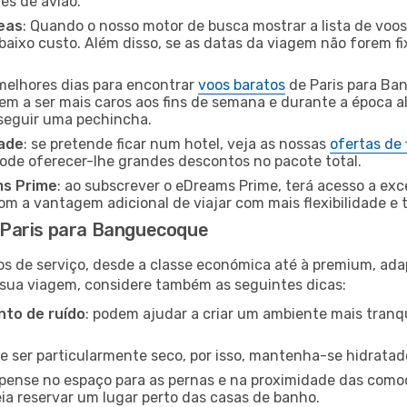
tes de avião.
eas
: Quando o nosso motor de busca mostrar a lista de voos 
baixo custo. Além disso, se as datas da viagem não forem fi
 melhores dias para encontrar
voos baratos
de Paris para Ba
dem a ser mais caros aos fins de semana e durante a época al
nseguir uma pechincha.
dade
: se pretende ficar num hotel, veja as nossas
ofertas de
pode oferecer-lhe grandes descontos no pacote total.
ms Prime
: ao subscrever o eDreams Prime, terá acesso a exc
m a vantagem adicional de viajar com mais flexibilidade e 
 Paris para Banguecoque
os de serviço, desde a classe económica até à premium, ad
 sua viagem, considere também as seguintes dicas:
to de ruído
: podem ajudar a criar um ambiente mais tranqu
de ser particularmente seco, por isso, mantenha-se hidratad
 pense no espaço para as pernas e na proximidade das comod
ia reservar um lugar perto das casas de banho.