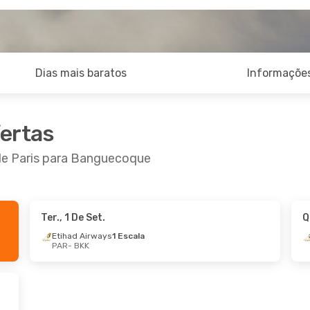
Dias mais baratos
Informações
fertas
 de Paris para Banguecoque
Ter., 1 De Set.
Q
De Out.
- Dom., 18 De Out.
Qui., 1 De Out.
- Te
Etihad Airways
1 Escala
PAR
- BKK
 Airways
1 Escala
Etihad Airways
1 E
BKK
PAR
- BKK
 Airways
1 Escala
Etihad Airways
1 E
PAR
BKK
- PAR