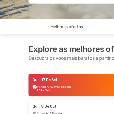
Melhores ofertas
Explore as melhores o
Descubra os voos mais baratos a partir
Qui., 17 De Set.
Ter., 15 De Set.
- Seg., 21 De Set.
Qui., 8 
Etihad Airways
1 Escala
PAR
- BKK
Etihad Airways
1 Escala
Etihad
PAR
- BKK
PAR
- 
Etihad Airways
1 Escala
Etihad
BKK
- PAR
BKK
- 
Qui., 8 De Out.
Oman Air
1 Escala