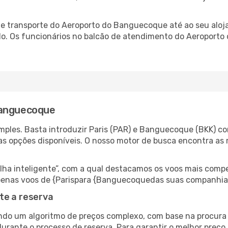
e transporte do Aeroporto do Banguecoque até ao seu aloja
ado. Os funcionários no balcão de atendimento do Aeropor
Banguecoque
ples. Basta introduzir Paris (PAR) e Banguecoque (BKK) co
as opções disponíveis. O nosso motor de busca encontra as 
 inteligente”, com a qual destacamos os voos mais compet
r apenas voos de {Parispara {Banguecoquedas suas companhia
te a reserva
do um algoritmo de preços complexo, com base na procura e
durante o processo de reserva. Para garantir o melhor preç