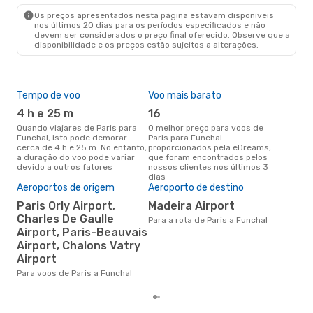
FNC
- PAR
Os preços apresentados nesta página estavam disponíveis
nos últimos 20 dias para os períodos especificados e não
devem ser considerados o preço final oferecido. Observe que a
disponibilidade e os preços estão sujeitos a alterações.
Tempo de voo
Voo mais barato
Épo
4 h e 25 m
16
j
Quando viajares de Paris para
O melhor preço para voos de
junho é a altura mais
Funchal, isto pode demorar
Paris para Funchal
conc
cerca de 4 h e 25 m. No entanto,
proporcionados pela eDreams,
par
a duração do voo pode variar
que foram encontrados pelos
dad
devido a outros fatores
nossos clientes nos últimos 3
clie
dias
Pre
Aeroportos de origem
Aeroporto de destino
de 
Paris Orly Airport,
Madeira Airport
16
Charles De Gaulle
Para a rota de Paris a Funchal
Um voo de Paris para Funchal na
Airport, Paris-Beauvais
eDr
Airport, Chalons Vatry
com
Airport
dos
Para voos de Paris a Funchal