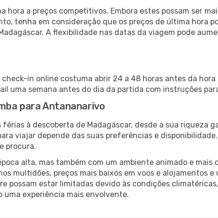
 hora a preços competitivos. Embora estes possam ser mais
nto, tenha em consideração que os preços de última hora p
 Madagáscar. A flexibilidade nas datas da viagem pode aume
check-in online costuma abrir 24 a 48 horas antes da hora 
il uma semana antes do dia da partida com instruções para
Pemba para Antananarivo
 férias à descoberta de Madagáscar, desde a sua riqueza ga
ara viajar depende das suas preferências e disponibilidade
e procura.
poca alta, mas também com um ambiente animado e mais ofert
s multidões, preços mais baixos em voos e alojamentos e 
vre possam estar limitadas devido às condições climatéricas
o uma experiência mais envolvente.