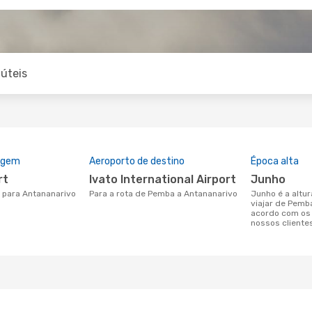
úteis
rigem
Aeroporto de destino
Época alta
rt
Ivato International Airport
junho
a para Antananarivo
Para a rota de Pemba a Antananarivo
junho é a altura mais concorrida para
viajar de Pemb
acordo com os
nossos cliente