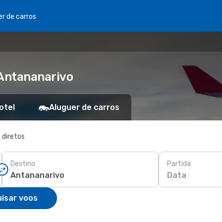
er de carros
Antananarivo
otel
Aluguer de carros
 diretos
Destino
Partida
Data
isar voos