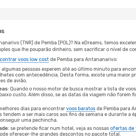
os
ananarivo (TNR) de Pemba (POL)? Na eDreams, temos excelent
les que lhe pouparão dinheiro, sem sacrificar o nível de co
contrar voos low cost
de Pemba para Antananarivo:
 algumas pessoas esperem até ao último minuto para encont
hetes com antecedência. Desta forma, existe uma maior pr
tes de avião.
eas
: Quando o nosso motor de busca mostrar a lista de voos 
baixo custo. Além disso, se as datas da viagem não forem fi
 melhores dias para encontrar
voos baratos
de Pemba para An
es tendem a ser mais caros aos fins de semana e durante a é
 conseguir uma pechincha.
dade
: se pretende ficar num hotel, veja as nossas
ofertas de
pode oferecer-lhe grandes descontos no pacote total.