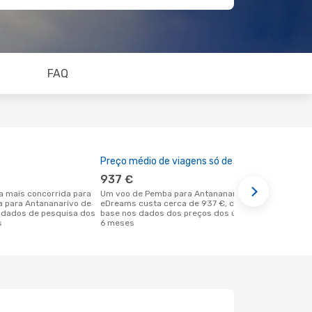
FAQ
Preço médio de viagens só de ida
A melhor al
937 €
agosto
Um voo de Pemba para Antananarivo na
janeiro é uma das melhores alturas
a para Antananarivo de
eDreams custa cerca de 937 €, com
para voar p
 dados de pesquisa dos
base nos dados dos preços dos últimos
partida em 
s
6 meses
dados reais