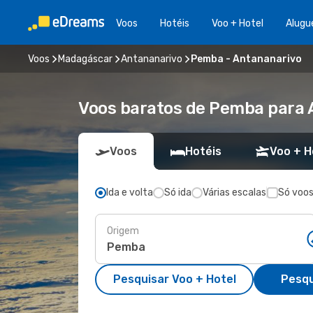
Voos
Hotéis
Voo + Hotel
Alugu
Voos
Madagáscar
Antananarivo
Pemba - Antananarivo
Voos baratos de Pemba para 
Voos
Hotéis
Voo + H
Ida e volta
Só ida
Várias escalas
Só voos
Origem
Pesquisar Voo + Hotel
Pesqu