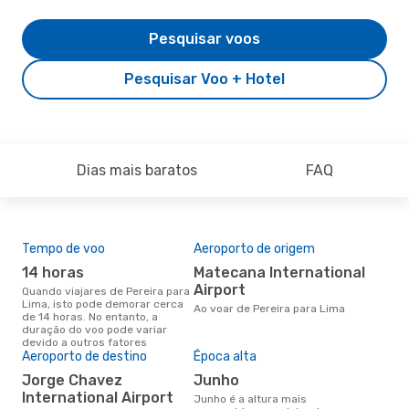
Pesquisar voos
Pesquisar Voo + Hotel
Dias mais baratos
FAQ
Tempo de voo
Aeroporto de origem
Pre
de 
14 horas
Matecana International
2
Airport
Quando viajares de Pereira para
Lima, isto pode demorar cerca
Um voo de Pereira para Lima na
Ao voar de Pereira para Lima
de 14 horas. No entanto, a
eDr
duração do voo pode variar
com
devido a outros fatores
dos
Aeroporto de destino
Época alta
Jorge Chavez
junho
International Airport
junho é a altura mais