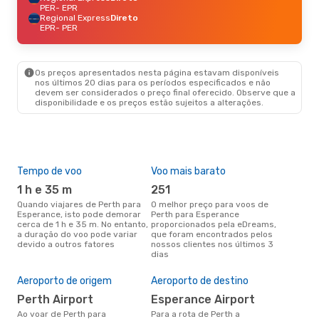
PER
- EPR
Regional Express
Direto
EPR
- PER
Os preços apresentados nesta página estavam disponíveis
nos últimos 20 dias para os períodos especificados e não
devem ser considerados o preço final oferecido. Observe que a
disponibilidade e os preços estão sujeitos a alterações.
Tempo de voo
Voo mais barato
Épo
1 h e 35 m
251
ab
Quando viajares de Perth para
O melhor preço para voos de
abril é a altura mais concorrida
Esperance, isto pode demorar
Perth para Esperance
para
cerca de 1 h e 35 m. No entanto,
proporcionados pela eDreams,
Esp
a duração do voo pode variar
que foram encontrados pelos
dad
devido a outros fatores
nossos clientes nos últimos 3
clie
dias
Pre
de 
Aeroporto de origem
Aeroporto de destino
4
Perth Airport
Esperance Airport
Um voo de Perth para Esperance
na 
Ao voar de Perth para
Para a rota de Perth a