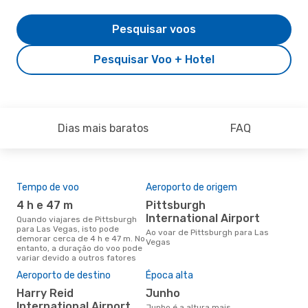
Pesquisar voos
Pesquisar Voo + Hotel
Dias mais baratos
FAQ
Tempo de voo
Aeroporto de origem
Com
ope
4 h e 47 m
Pittsburgh
Sp
International Airport
Quando viajares de Pittsburgh
para Las Vegas, isto pode
Companhias aéreas que viajam
Ao voar de Pittsburgh para Las
demorar cerca de 4 h e 47 m. No
de 
Vegas
entanto, a duração do voo pode
variar devido a outros fatores
A m
Aeroporto de destino
Época alta
res
Harry Reid
junho
ab
International Airport
junho é a altura mais