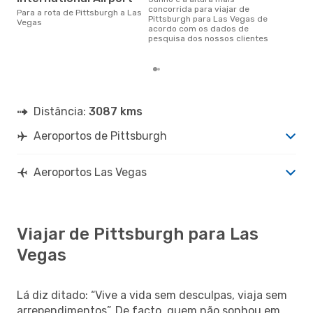
agosto é uma das melhores
concorrida para viajar de
Para a rota de Pittsburgh a Las
altu
Pittsburgh para Las Vegas de
Vegas
Veg
acordo com os dados de
Pit
pesquisa dos nossos clientes
dad
Distância:
3087 kms
Aeroportos de Pittsburgh
Aeroportos Las Vegas
Viajar de Pittsburgh para Las
Vegas
Lá diz ditado: “Vive a vida sem desculpas, viaja sem
arrependimentos”. De facto, quem não sonhou em