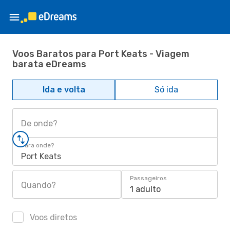
Voos Baratos para Port Keats - Viagem
barata eDreams
Ida e volta
Só ida
De onde?
Para onde?
Port Keats
Passageiros
Quando?
1 adulto
Voos diretos