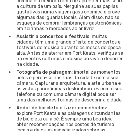
comida é a melhor forma de aprender mais sobre
a cultura de um país. Mergulhe as suas papilas
gustativas numa viagem gastronómica e prove
algumas das iguarias locais. Além disso, não se
esqueça de comprar lembranças gastronómicas
em feirinhas e mercados ao ar livre!
Assistir a concertos e festivais
: muitas
cidades têm uma grande oferta de concertos e
festivais de música durante os meses de época
alta. Antes de aterrar em Port Keats, verifique se
há eventos culturais e música ao vivo a decorrer
na cidade.
Fotografia de paisagem
: imortalize momentos
belos e perca-se nas ruas da cidade com a sua
câmara. Capturar a arquitetura, a arte urbana e
as vistas panorâmicas deslumbrantes com o seu
telefone ou com uma câmara digital pode ser
uma das melhores formas de descobrir a cidade.
Andar de bicicleta e fazer caminhadas
:
explore Port Keats e as paisagens circundantes
de bicicleta ou a pé. É sempre uma boa ideia
obter recomendações nos postos de turismo
locais e de guias especializados sobre as