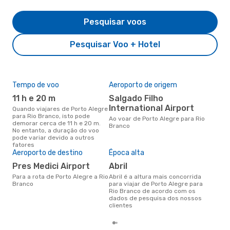
Pesquisar voos
Pesquisar Voo + Hotel
Tempo de voo
Aeroporto de origem
Pre
de 
11 h e 20 m
Salgado Filho
3
International Airport
Quando viajares de Porto Alegre
para Rio Branco, isto pode
Um voo de Porto Alegre para Rio
Ao voar de Porto Alegre para Rio
demorar cerca de 11 h e 20 m.
Bra
Branco
No entanto, a duração do voo
de 
pode variar devido a outros
dos
fatores
Aeroporto de destino
Época alta
Pres Medici Airport
abril
Para a rota de Porto Alegre a Rio
abril é a altura mais concorrida
Branco
para viajar de Porto Alegre para
Rio Branco de acordo com os
dados de pesquisa dos nossos
clientes