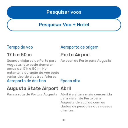
Pesquisar voos
Pesquisar Voo + Hotel
Tempo de voo
Aeroporto de origem
Pre
de 
17 h e 50 m
Porto Airport
4
Quando viajares de Porto para
Ao voar de Porto para Augusta
Augusta, isto pode demorar
Um voo de Porto para Augusta
cerca de 17 h e 50 m. No
na 
entanto, a duração do voo pode
476
variar devido a outros fatores
dos
Aeroporto de destino
Época alta
Augusta State Airport
abril
Para a rota de Porto a Augusta
abril é a altura mais concorrida
para viajar de Porto para
Augusta de acordo com os
dados de pesquisa dos nossos
clientes