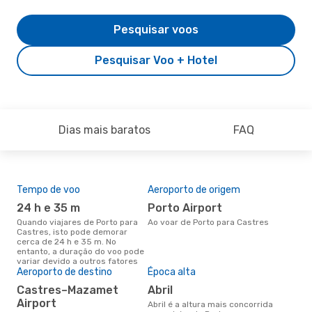
Pesquisar voos
Pesquisar Voo + Hotel
Dias mais baratos
FAQ
Tempo de voo
Aeroporto de origem
Pre
de 
24 h e 35 m
Porto Airport
3
Quando viajares de Porto para
Ao voar de Porto para Castres
Castres, isto pode demorar
Um voo de Porto para Castres
cerca de 24 h e 35 m. No
na 
entanto, a duração do voo pode
€, 
variar devido a outros fatores
pre
Aeroporto de destino
Época alta
Castres–Mazamet
abril
Airport
abril é a altura mais concorrida