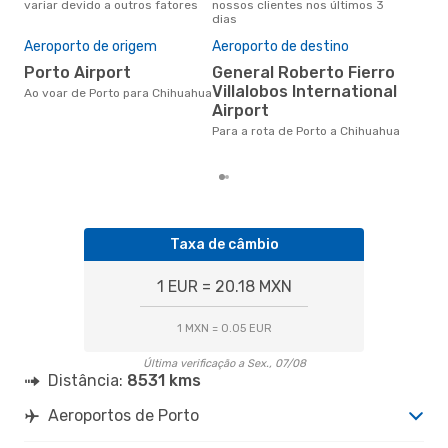
variar devido a outros fatores
nossos clientes nos últimos 3
clie
dias
A m
res
Aeroporto de origem
Aeroporto de destino
j
Porto Airport
General Roberto Fierro
dezembro é uma das melhores
Villalobos International
Ao voar de Porto para Chihuahua
altu
Airport
Chi
de 
Para a rota de Porto a Chihuahua
dos
Taxa de câmbio
1 EUR = 20.18 MXN
1 MXN = 0.05 EUR
Última verificação a Sex., 07/08
Distância:
8531 kms
Aeroportos de Porto