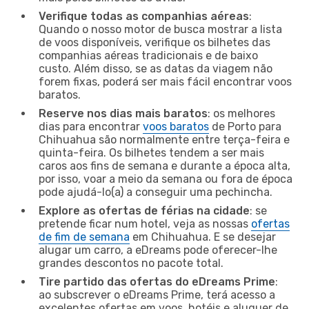
Verifique todas as companhias aéreas
:
Quando o nosso motor de busca mostrar a lista
de voos disponíveis, verifique os bilhetes das
companhias aéreas tradicionais e de baixo
custo. Além disso, se as datas da viagem não
forem fixas, poderá ser mais fácil encontrar voos
baratos.
Reserve nos dias mais baratos
: os melhores
dias para encontrar
voos baratos
de Porto para
Chihuahua são normalmente entre terça-feira e
quinta-feira. Os bilhetes tendem a ser mais
caros aos fins de semana e durante a época alta,
por isso, voar a meio da semana ou fora de época
pode ajudá-lo(a) a conseguir uma pechincha.
Explore as ofertas de férias na cidade
: se
pretende ficar num hotel, veja as nossas
ofertas
de fim de semana
em Chihuahua. E se desejar
alugar um carro, a eDreams pode oferecer-lhe
grandes descontos no pacote total.
Tire partido das ofertas do eDreams Prime
:
ao subscrever o eDreams Prime, terá acesso a
excelentes ofertas em voos, hotéis e aluguer de