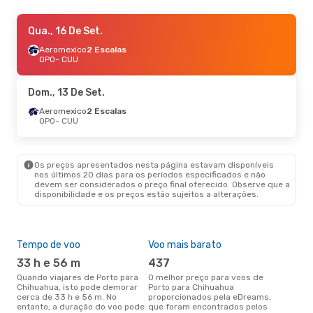
Seg., 28 De Set.
Qua., 16 De Set.
- Sex., 2 De Out.
Aeromexico
Aeromexico
2 Escalas
2 Escalas
OPO
OPO
- CUU
- CUU
British Airways
2 Escalas
CUU
- OPO
Dom., 13 De Set.
Aeromexico
2 Escalas
OPO
- CUU
Os preços apresentados nesta página estavam disponíveis
nos últimos 20 dias para os períodos especificados e não
devem ser considerados o preço final oferecido. Observe que a
disponibilidade e os preços estão sujeitos a alterações.
Tempo de voo
Voo mais barato
Épo
33 h e 56 m
437
ab
Quando viajares de Porto para
O melhor preço para voos de
abril é a altura mais concorrida
Chihuahua, isto pode demorar
Porto para Chihuahua
para
cerca de 33 h e 56 m. No
proporcionados pela eDreams,
Chi
entanto, a duração do voo pode
que foram encontrados pelos
dad