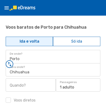
Voos baratos de Porto para Chihuahua
Ida e volta
Só ida
De onde?
Porto
Para onde?
Chihuahua
Passageiros
Quando?
1 adulto
Voos diretos