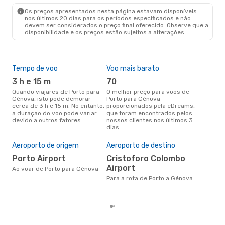
GOA
- OPO
Os preços apresentados nesta página estavam disponíveis
nos últimos 20 dias para os períodos especificados e não
devem ser considerados o preço final oferecido. Observe que a
disponibilidade e os preços estão sujeitos a alterações.
Tempo de voo
Voo mais barato
Épo
3 h e 15 m
70
j
Quando viajares de Porto para
O melhor preço para voos de
junho é a altura mais
Génova, isto pode demorar
Porto para Génova
conc
cerca de 3 h e 15 m. No entanto,
proporcionados pela eDreams,
par
a duração do voo pode variar
que foram encontrados pelos
dad
devido a outros fatores
nossos clientes nos últimos 3
clie
dias
A m
res
Aeroporto de origem
Aeroporto de destino
a
Porto Airport
Cristoforo Colombo
setembro é uma das melhores
Airport
alt
Ao voar de Porto para Génova
com
Para a rota de Porto a Génova
com
clie