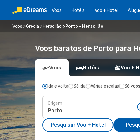
Voos
Hotéis
Voo + Hotel
Alugu
Voos
Grécia
Heraclião
Porto - Heraclião
Voos baratos de Porto para H
Voos
Hotéis
Voo + H
Ida e volta
Só ida
Várias escalas
Só voos
Origem
Pesquisar Voo + Hotel
Pesqu