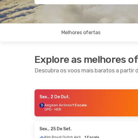
Melhores ofertas
Explore as melhores o
Descubra os voos mais baratos a partir 
Sex., 2 De Out.
Qui., 17 De Set.
- Qua., 23 De Set.
Qua., 3
Aegean Airlines
1 Escala
OPO
- HER
Klm Royal Dutch Airlines
1 Escala
Aegean
OPO
- HER
OPO
- 
Swiss International Air Lines
1 Escala
Aegean
HER
- OPO
HER
- 
Sex., 25 De Set.
Klm Royal Dutch Airlines
1 Escala