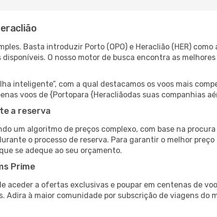
eraclião
ples. Basta introduzir Porto (OPO) e Heraclião (HER) como a
s disponíveis. O nosso motor de busca encontra as melhores
 inteligente”, com a qual destacamos os voos mais compet
 apenas voos de {Portopara {Heracliãodas suas companhias aé
te a reserva
do um algoritmo de preços complexo, com base na procura e
urante o processo de reserva. Para garantir o melhor preço 
 que se adeque ao seu orçamento.
ms Prime
de aceder a ofertas exclusivas e poupar em centenas de voo
s. Adira à maior comunidade por subscrição de viagens do