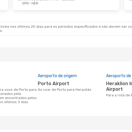
OPO
- HER
De Set.
- Seg., 7 De Set.
Sex., 23 De Out.
- 
Klm Royal Dutch Airlines
1 Escala
Lufthansa
1 Escala
HER
OPO
- HER
Klm Royal Dutch Airlines
1 Escala
OPO
HER
- OPO
veis nos últimos 20 dias para os períodos especificados e não devem ser con
s.
o
Aeroporto de origem
Aeroporto de
Porto Airport
Heraklion International
Airport
Ao voar de Porto para Heraclião
ionados pela
Para a rota de
am encontrados pelos
os últimos 3 dias