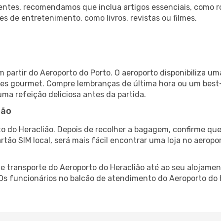
ntes, recomendamos que inclua artigos essenciais, como r
es de entretenimento, como livros, revistas ou filmes.
o
m partir do Aeroporto do Porto. O aeroporto disponibiliza
ntes gourmet. Compre lembranças de última hora ou um best-s
uma refeição deliciosa antes da partida.
ião
o do Heraclião. Depois de recolher a bagagem, confirme que
artão SIM local, será mais fácil encontrar uma loja no aero
 transporte do Aeroporto do Heraclião até ao seu alojament
 Os funcionários no balcão de atendimento do Aeroporto d