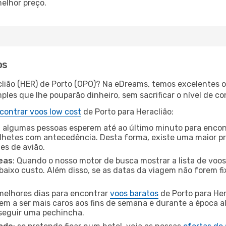
elhor preço.
os
clião (HER) de Porto (OPO)? Na eDreams, temos excelentes of
les que lhe pouparão dinheiro, sem sacrificar o nível de co
contrar voos low cost
de Porto para Heraclião:
 algumas pessoas esperem até ao último minuto para encont
hetes com antecedência. Desta forma, existe uma maior pr
tes de avião.
eas
: Quando o nosso motor de busca mostrar a lista de voos 
baixo custo. Além disso, se as datas da viagem não forem fi
 melhores dias para encontrar
voos baratos
de Porto para He
dem a ser mais caros aos fins de semana e durante a época al
nseguir uma pechincha.