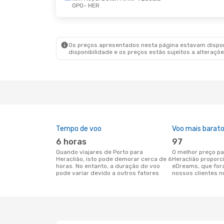
OPO
- HER
Sex., 28 De Ago.
- Seg., 31 De Ago.
Sex., 4 
Swiss International Air Lines
1 Escala
OPO
- HER
OPO
- 
Swiss International Air Lines
1 Escala
HER
- OPO
HER
- 
Os preços apresentados nesta página estavam disponí
disponibilidade e os preços estão sujeitos a alteraçõe
Tempo de voo
Voo mais barat
6 horas
97
Quando viajares de Porto para
O melhor preço para voos de Porto para
Heraclião, isto pode demorar cerca de 6
Heraclião proporc
horas. No entanto, a duração do voo
eDreams, que for
pode variar devido a outros fatores
nossos clientes n