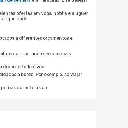
 fim de semana
em Heraclião. E se desejar
elentes ofertas em voos, hotéis e aluguer
tranquilidade.
aptados a diferentes orçamentos e
ilo, o que tornará o seu voo mais
o durante todo o voo.
idades a bordo. Por exemplo, se viajar
 pernas durante o voo.