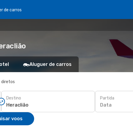
er de carros
eraclião
otel
Aluguer de carros
 diretos
Destino
Partida
Data
isar voos