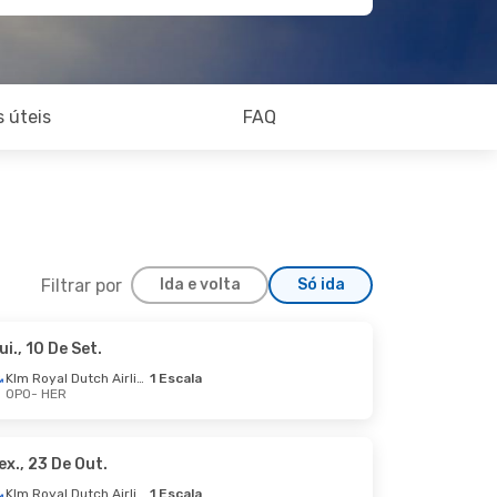
 úteis
FAQ
Filtrar por
Ida e volta
Só ida
ui., 10 De Set.
áb., 17 De Out.
Klm Royal Dutch Airlines
1 Escala
OPO
- HER
Escala
Escala
ex., 23 De Out.
Klm Royal Dutch Airlines
1 Escala