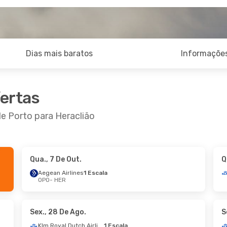
Dias mais baratos
Informações
fertas
de Porto para Heraclião
Qua., 7 De Out.
Q
0 De Set.
- Qui., 8 De Out.
Sex., 9 De Out.
- S
Aegean Airlines
1 Escala
OPO
- HER
 Airlines
1 Escala
Aegean Airlines
1 
HER
OPO
- HER
 Airlines
1 Escala
Aegean Airlines
1 
OPO
HER
- OPO
Sex., 28 De Ago.
S
Klm Royal Dutch Airlines
1 Escala