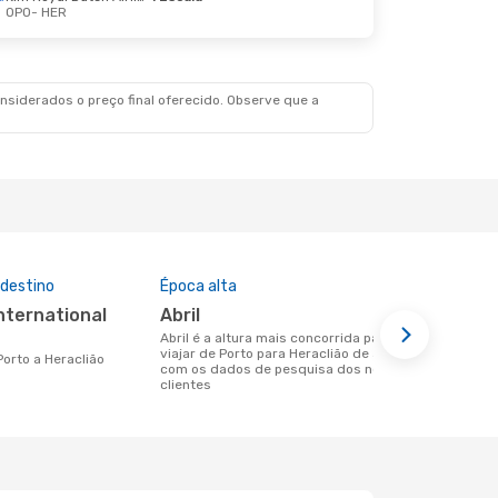
OPO
- HER
Ter., 27 De Out.
Swiss International Air Lines
1 Escala
siderados o preço final oferecido. Observe que a
 destino
Época alta
Preço médi
abril
372 €
abril é a altura mais concorrida para
Um voo de Porto para Heraclião na
viajar de Porto para Heraclião de acordo
eDreams cus
 Porto a Heraclião
com os dados de pesquisa dos nossos
base nos da
clientes
6 meses