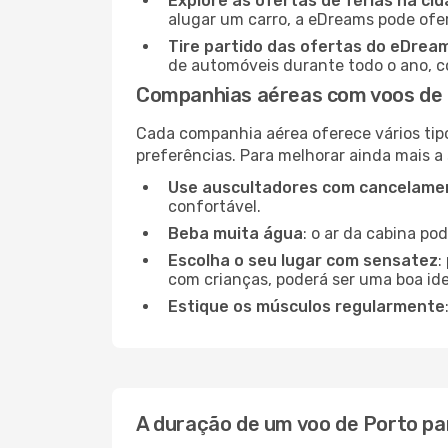
Explore as ofertas de férias na ci
alugar um carro, a eDreams pode ofe
Tire partido das ofertas do eDrea
de automóveis durante todo o ano, co
Companhias aéreas com voos de 
Cada companhia aérea oferece vários tip
preferências. Para melhorar ainda mais a
Use auscultadores com cancelamen
confortável.
Beba muita água
: o ar da cabina po
Escolha o seu lugar com sensatez
:
com crianças, poderá ser uma boa ide
Estique os músculos regularmente
A duração de um voo de Porto pa