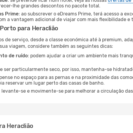
dade
: se pretende ficar num hotel, veja as nossas
ofertas de
recer-lhe grandes descontos no pacote total.
ms Prime
: ao subscrever o eDreams Prime, terá acesso a exc
m a vantagem adicional de viajar com mais flexibilidade e 
Porto para Heraclião
os de serviço, desde a classe económica até à premium, ad
 sua viagem, considere também as seguintes dicas:
to de ruído
: podem ajudar a criar um ambiente mais tranqu
de ser particularmente seco, por isso, mantenha-se hidratad
 pense no espaço para as pernas e na proximidade das comod
ia reservar um lugar perto das casas de banho.
: levante-se e movimente-se para melhorar a circulação das
ra Heraclião