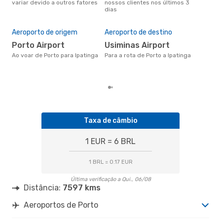
variar devido a outros fatores
nossos clientes nos últimos 3
clie
dias
A m
res
Aeroporto de origem
Aeroporto de destino
d
abril é uma das melhores
Porto Airport
Usiminas Airport
altu
Ao voar de Porto para Ipatinga
Para a rota de Porto a Ipatinga
com
com
clie
Taxa de câmbio
1 EUR = 6 BRL
1 BRL = 0.17 EUR
Última verificação a Qui., 06/08
Distância:
7597 kms
Aeroportos de Porto