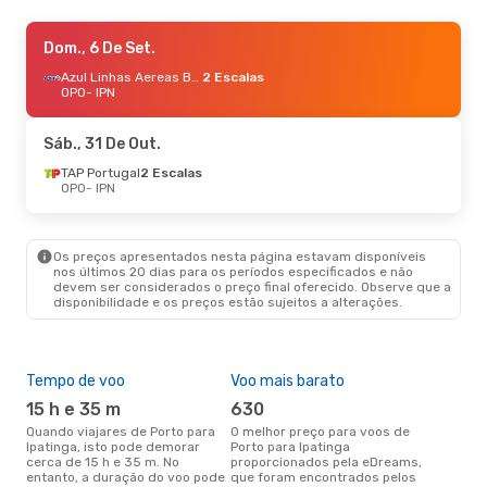
Ter., 20 De Out.
Dom., 6 De Set.
- Seg., 26 De Out.
TAP Portugal
2 Escalas
Azul Linhas Aereas Brasileiras
2 Escalas
OPO
OPO
- IPN
- IPN
Azul Linhas Aereas Brasileiras
2 Escalas
IPN
- OPO
Sáb., 31 De Out.
TAP Portugal
2 Escalas
OPO
- IPN
Os preços apresentados nesta página estavam disponíveis
nos últimos 20 dias para os períodos especificados e não
devem ser considerados o preço final oferecido. Observe que a
disponibilidade e os preços estão sujeitos a alterações.
Tempo de voo
Voo mais barato
Épo
15 h e 35 m
630
ab
Quando viajares de Porto para
O melhor preço para voos de
abril é a altura mais concorrida
Ipatinga, isto pode demorar
Porto para Ipatinga
para
cerca de 15 h e 35 m. No
proporcionados pela eDreams,
Ipa
entanto, a duração do voo pode
que foram encontrados pelos
dad