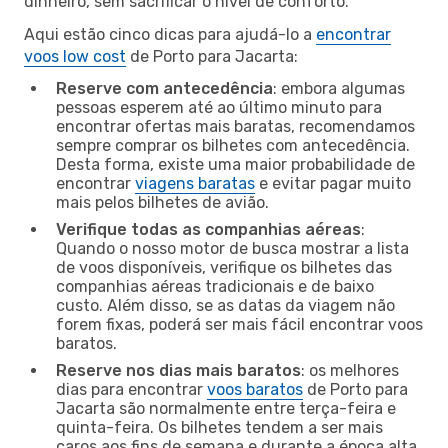
dinheiro, sem sacrificar o nível de conforto.
Aqui estão cinco dicas para ajudá-lo a
encontrar
voos low cost
de Porto para Jacarta:
Reserve com antecedência
: embora algumas
pessoas esperem até ao último minuto para
encontrar ofertas mais baratas, recomendamos
sempre comprar os bilhetes com antecedência.
Desta forma, existe uma maior probabilidade de
encontrar
viagens baratas
e evitar pagar muito
mais pelos bilhetes de avião.
Verifique todas as companhias aéreas
:
Quando o nosso motor de busca mostrar a lista
de voos disponíveis, verifique os bilhetes das
companhias aéreas tradicionais e de baixo
custo. Além disso, se as datas da viagem não
forem fixas, poderá ser mais fácil encontrar voos
baratos.
Reserve nos dias mais baratos
: os melhores
dias para encontrar
voos baratos
de Porto para
Jacarta são normalmente entre terça-feira e
quinta-feira. Os bilhetes tendem a ser mais
caros aos fins de semana e durante a época alta,