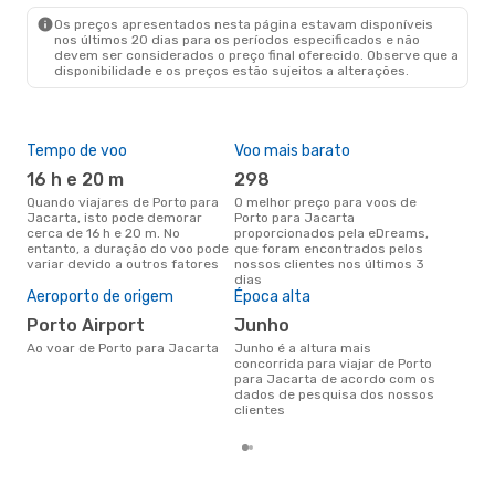
JKT
- OPO
Os preços apresentados nesta página estavam disponíveis
nos últimos 20 dias para os períodos especificados e não
devem ser considerados o preço final oferecido. Observe que a
disponibilidade e os preços estão sujeitos a alterações.
Tempo de voo
Voo mais barato
Pre
de 
16 h e 20 m
298
9
Quando viajares de Porto para
O melhor preço para voos de
Jacarta, isto pode demorar
Porto para Jacarta
Um voo de Porto para Jacarta
cerca de 16 h e 20 m. No
proporcionados pela eDreams,
na 
entanto, a duração do voo pode
que foram encontrados pelos
€, 
variar devido a outros fatores
nossos clientes nos últimos 3
pre
dias
Aeroporto de origem
Época alta
Porto Airport
junho
Ao voar de Porto para Jacarta
junho é a altura mais
concorrida para viajar de Porto
para Jacarta de acordo com os
dados de pesquisa dos nossos
clientes