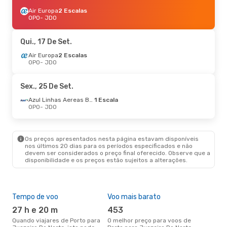
Air Europa
2 Escalas
OPO
- JDO
Qui., 17 De Set.
Air Europa
2 Escalas
OPO
- JDO
Sex., 25 De Set.
Azul Linhas Aereas Brasileiras
1 Escala
OPO
- JDO
Os preços apresentados nesta página estavam disponíveis
nos últimos 20 dias para os períodos especificados e não
devem ser considerados o preço final oferecido. Observe que a
disponibilidade e os preços estão sujeitos a alterações.
Tempo de voo
Voo mais barato
Épo
27 h e 20 m
453
j
Quando viajares de Porto para
O melhor preço para voos de
junho é a altura mais