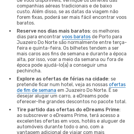
de voos disponíveis, verifique os bilhetes das
companhias aéreas tradicionais e de baixo
custo. Além disso, se as datas da viagem não
forem fixas, poderá ser mais fácil encontrar voos
baratos.
Reserve nos dias mais baratos
: os melhores
dias para encontrar
voos baratos
de Porto para
Juazeiro Do Norte são normalmente entre terça-
feira e quinta-feira. Os bilhetes tendem a ser
mais caros aos fins de semana e durante a época
alta, por isso, voar a meio da semana ou fora de
época pode ajudá-lo(a) a conseguir uma
pechincha.
Explore as ofertas de férias na cidade
: se
pretende ficar num hotel, veja as nossas
ofertas
de fim de semana
em Juazeiro Do Norte. E se
desejar alugar um carro, a eDreams pode
oferecer-lhe grandes descontos no pacote total.
Tire partido das ofertas do eDreams Prime
:
ao subscrever o eDreams Prime, terá acesso a
excelentes ofertas em voos, hotéis e aluguer de
automóveis durante todo o ano, com a
vantagem adicional de viajar com mais