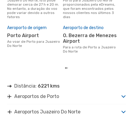
Juazeiro Do Norte, isto pode
Porto para Juazeiro Do Norte
conc
demorar cerca de 27 h e 20 m.
proporcionados pela eDreams,
para
No entanto, a duração do voo
que foram encontrados pelos
aco
pode variar devido a outros
nossos clientes nos últimos 3
pes
fatores
dias
A m
res
Aeroporto de origem
Aeroporto de destino
s
Porto Airport
O. Bezerra de Menezes
Airport
fevereiro é uma das melhores
Ao voar de Porto para Juazeiro
altu
Do Norte
Para a rota de Porto a Juazeiro
Do 
Do Norte
de 
dos
Distância:
6221 kms
Aeroportos de Porto
Aeroportos Juazeiro Do Norte