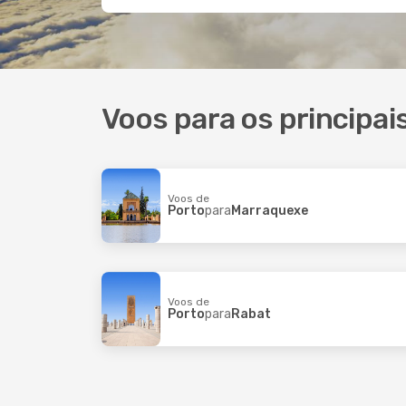
Voos para os principai
Voos de
Porto
para
Marraquexe
Voos de
Porto
para
Rabat