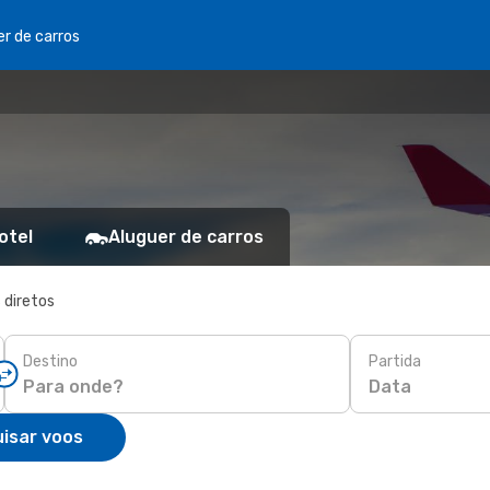
er de carros
otel
Aluguer de carros
 diretos
Destino
Partida
Data
isar voos