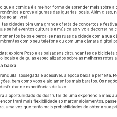
ido que a comida é a melhor forma de aprender mais sobre a 
ronómica e prove algumas das iguarias locais. Além disso,
s ao ar livre!
uitas cidades têm uma grande oferta de concertos e festiv
ique se há eventos culturais e música ao vivo a decorrer na 
e momentos belos e perca-se nas ruas da cidade com a sua câ
umbrantes com o seu telefone ou com uma câmara digital p
adas
: explore Poso e as paisagens circundantes de bicicleta 
locais e de guias especializados sobre as melhores rotas a 
a baixa
nquila, sossegada e acessível, a época baixa é perfeita. Me
rações, bem como voos e alojamentos mais baratos. Os negó
desfrutar de experiências de luxo.
á a oportunidade de desfrutar de uma experiência mais autê
encontrará mais flexibilidade ao marcar alojamentos, passei
a, uma vez que terão mais probabilidades de obter a sua pri