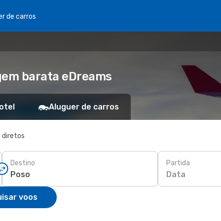
er de carros
agem barata eDreams
otel
Aluguer de carros
 diretos
Destino
Partida
Data
isar voos