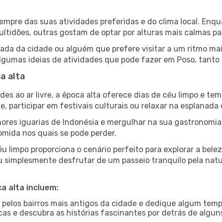
 sempre das suas atividades preferidas e do clima local. E
idões, outras gostam de optar por alturas mais calmas para
da da cidade ou alguém que prefere visitar a um ritmo mai
lgumas ideias de atividades que pode fazer em Poso, tanto 
a alta
es ao ar livre, a época alta oferece dias de céu limpo e tem
e, participar em festivais culturais ou relaxar na esplanada
res iguarias de Indonésia e mergulhar na sua gastronomia
omida nos quais se pode perder.
u limpo proporciona o cenário perfeito para explorar a bele
u simplesmente desfrutar de um passeio tranquilo pela nat
a alta incluem:
e pelos bairros mais antigos da cidade e dedique algum temp
icas e descubra as histórias fascinantes por detrás de algu