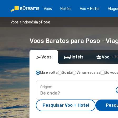
Voos
Hotéis
Voo + Hotel
Alugu
Voos
Indonésia
Poso
Voos Baratos para Poso - Vi
Voos
Hotéis
Voo + H
Ida e volta
Só ida
Várias escalas
Só voos
Origem
Pesquisar Voo + Hotel
Pesqu