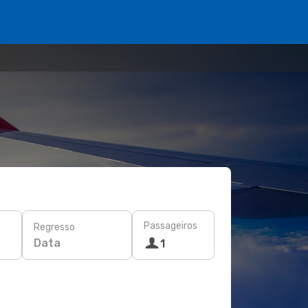
Passageiros
Regresso
Data
1