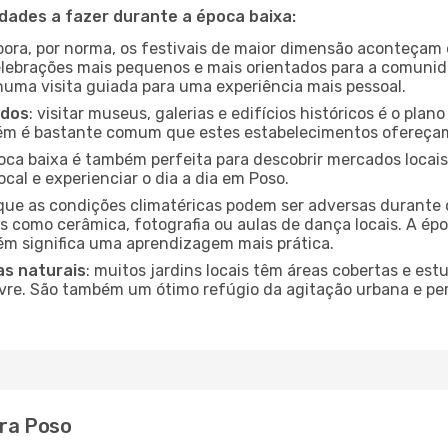
idades a fazer durante a época baixa:
bora, por norma, os festivais de maior dimensão aconteçam 
lebrações mais pequenos e mais orientados para a comuni
 numa visita guiada para uma experiência mais pessoal.
ados
: visitar museus, galerias e edifícios históricos é o pla
bém é bastante comum que estes estabelecimentos ofereçam
poca baixa é também perfeita para descobrir mercados locais
cal e experienciar o dia a dia em Poso.
que as condições climatéricas podem ser adversas durante 
s como cerâmica, fotografia ou aulas de dança locais. A épo
m significa uma aprendizagem mais prática.
as naturais
: muitos jardins locais têm áreas cobertas e est
ivre. São também um ótimo refúgio da agitação urbana e pe
ara Poso