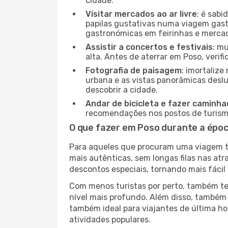
cidade.
Visitar mercados ao ar livre
: é sab
papilas gustativas numa viagem gast
gastronómicas em feirinhas e mercado
Assistir a concertos e festivais
: m
alta. Antes de aterrar em Poso, verif
Fotografia de paisagem
: imortaliz
urbana e as vistas panorâmicas desl
descobrir a cidade.
Andar de bicicleta e fazer caminh
recomendações nos postos de turismo 
O que fazer em Poso durante a époc
Para aqueles que procuram uma viagem tra
mais autênticas, sem longas filas nas at
descontos especiais, tornando mais fácil 
Com menos turistas por perto, também ter
nível mais profundo. Além disso, também 
também ideal para viajantes de última hor
atividades populares.