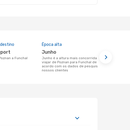
 destino
Época alta
Preço médi
rport
junho
444 €
 Poznan a Funchal
junho é a altura mais concorrida para
Um voo de Poznan para Funchal na
viajar de Poznan para Funchal de
eDreams cus
acordo com os dados de pesquisa dos
base nos da
nossos clientes
6 meses