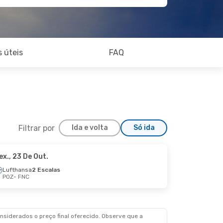
 úteis
FAQ
Filtrar por
Ida e volta
Só ida
ex., 23 De Out.
Lufthansa
2 Escalas
POZ
- FNC
siderados o preço final oferecido. Observe que a