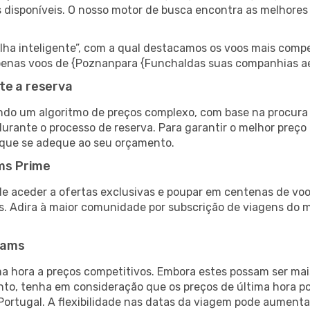
s disponíveis. O nosso motor de busca encontra as melhores
 inteligente”, com a qual destacamos os voos mais compet
r apenas voos de {Poznanpara {Funchaldas suas companhias a
te a reserva
do um algoritmo de preços complexo, com base na procura e
urante o processo de reserva. Para garantir o melhor preço 
 que se adeque ao seu orçamento.
ms Prime
de aceder a ofertas exclusivas e poupar em centenas de voo
s. Adira à maior comunidade por subscrição de viagens do
eams
 hora a preços competitivos. Embora estes possam ser mais
nto, tenha em consideração que os preços de última hora p
Portugal. A flexibilidade nas datas da viagem pode aumenta