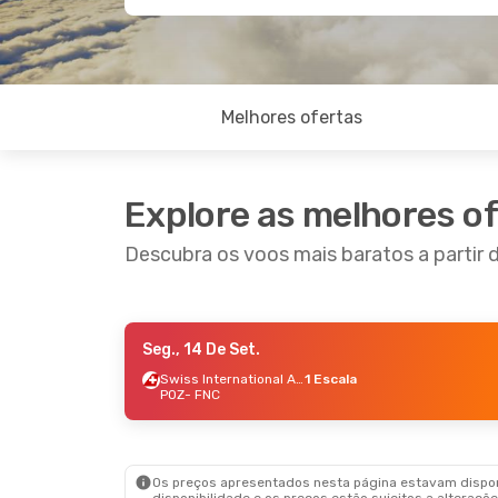
Melhores ofertas
Explore as melhores o
Descubra os voos mais baratos a partir 
Seg., 14 De Set.
Seg., 24 De Ago.
- Ter., 1 De Set.
Swiss International Air Lines
1 Escala
POZ
- FNC
Swiss International Air Lines
1 Escala
POZ
- FNC
Lufthansa
1 Escala
FNC
- POZ
Os preços apresentados nesta página estavam disponí