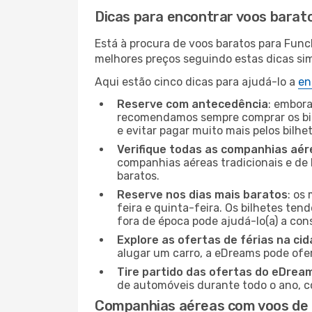
Dicas para encontrar voos barat
Está à procura de voos baratos para Func
melhores preços seguindo estas dicas simp
Aqui estão cinco dicas para ajudá-lo a
en
Reserve com antecedência
: embora
recomendamos sempre comprar os bil
e evitar pagar muito mais pelos bilhe
Verifique todas as companhias aér
companhias aéreas tradicionais e de 
baratos.
Reserve nos dias mais baratos
: os
feira e quinta-feira. Os bilhetes ten
fora de época pode ajudá-lo(a) a co
Explore as ofertas de férias na ci
alugar um carro, a eDreams pode ofe
Tire partido das ofertas do eDrea
de automóveis durante todo o ano, co
Companhias aéreas com voos de 