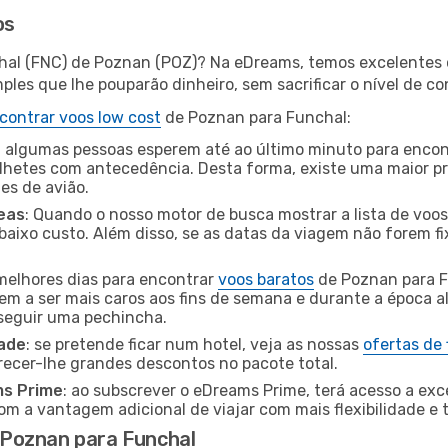
os
hal (FNC) de Poznan (POZ)? Na eDreams, temos excelentes o
les que lhe pouparão dinheiro, sem sacrificar o nível de co
contrar voos low cost
de Poznan para Funchal:
 algumas pessoas esperem até ao último minuto para encont
hetes com antecedência. Desta forma, existe uma maior pr
tes de avião.
eas
: Quando o nosso motor de busca mostrar a lista de voos 
baixo custo. Além disso, se as datas da viagem não forem fi
 melhores dias para encontrar
voos baratos
de Poznan para F
dem a ser mais caros aos fins de semana e durante a época al
nseguir uma pechincha.
dade
: se pretende ficar num hotel, veja as nossas
ofertas de
recer-lhe grandes descontos no pacote total.
ms Prime
: ao subscrever o eDreams Prime, terá acesso a exc
m a vantagem adicional de viajar com mais flexibilidade e 
Poznan para Funchal