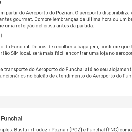
n
m partir do Aeroporto do Poznan. O aeroporto disponibili
urantes gourmet. Compre lembranças de última hora ou um bes
ie uma refeição deliciosa antes da partida.
l
o do Funchal. Depois de recolher a bagagem, confirme que t
artão SIM local, será mais fácil encontrar uma loja no aero
 transporte do Aeroporto do Funchal até ao seu alojamento
 funcionários no balcão de atendimento do Aeroporto do F
 Funchal
ples. Basta introduzir Poznan (POZ) e Funchal (FNC) como a