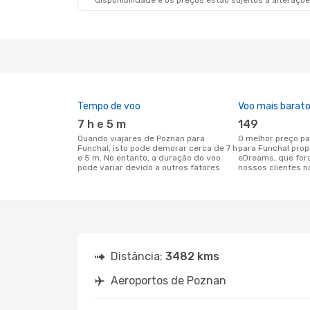
disponibilidade e os preços estão sujeitos a alteraçõe
Tempo de voo
Voo mais barat
7 h e 5 m
149
Quando viajares de Poznan para
O melhor preço para voos de Poznan
Funchal, isto pode demorar cerca de 7 h
para Funchal prop
e 5 m. No entanto, a duração do voo
eDreams, que for
pode variar devido a outros fatores
nossos clientes n
Distância:
3482 kms
Aeroportos de Poznan