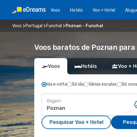
Voos
Hotéis
Voo + Hotel
Alugu
Voos
Portugal
Funchal
Poznan - Funchal
Voos baratos de Poznan para
Voos
Hotéis
Voo + H
Ida e volta
Só ida
Várias escalas
Só voos
Origem
Pesquisar Voo + Hotel
Pesqu