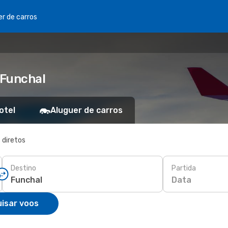
er de carros
 Funchal
otel
Aluguer de carros
 diretos
Destino
Partida
Data
isar voos