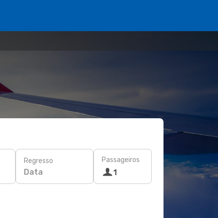
Passageiros
Regresso
Data
1