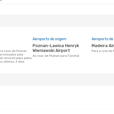
s.
o
Aeroporto de origem
Aeroporto de
Poznan-Lawica Henryk
Madeira Ai
Wieniawski Airport
Para a rota de
orcionados pela
Ao voar de Poznan para Funchal
am encontrados pelos
os últimos 3 dias