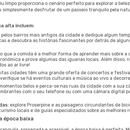
 limpo proporciona o cenário perfeito para explorar a belez
u simplesmente desfrutar de um passeio tranquilo pela nat
a alta incluem:
e pelos bairros mais antigos da cidade e dedique algum temp
icas e descubra as histórias fascinantes por detrás de algu
ido que a comida é a melhor forma de aprender mais sobre a 
ronómica e prove algumas das iguarias locais. Além disso,
s ao ar livre!
uitas cidades têm uma grande oferta de concertos e festiv
 verifique se há eventos culturais e música ao vivo a decorre
e momentos belos e perca-se nas ruas da cidade com a sua câ
umbrantes com o seu telefone ou com uma câmara digital p
adas
: explore Proserpine e as paisagens circundantes de bici
rismo locais e de guias especializados sobre as melhores ro
a época baixa
nquila, sossegada e acessível, a época baixa é perfeita. Me