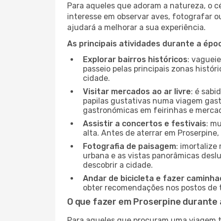
Para aqueles que adoram a natureza, o céu
interesse em observar aves, fotografar o
ajudará a melhorar a sua experiência.
As principais atividades durante a époc
Explorar bairros históricos
: vaguei
passeio pelas principais zonas histór
cidade.
Visitar mercados ao ar livre
: é sab
papilas gustativas numa viagem gast
gastronómicas em feirinhas e mercado
Assistir a concertos e festivais
: m
alta. Antes de aterrar em Proserpine,
Fotografia de paisagem
: imortaliz
urbana e as vistas panorâmicas desl
descobrir a cidade.
Andar de bicicleta e fazer caminh
obter recomendações nos postos de tu
O que fazer em Proserpine durante 
Para aqueles que procuram uma viagem tra