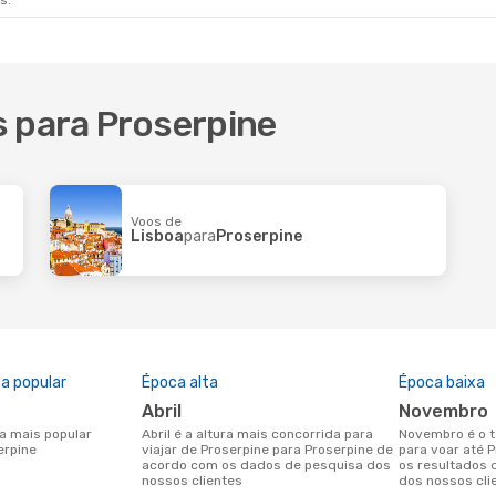
s.
s para Proserpine
Voos de
Lisboa
para
Proserpine
a popular
Época alta
Época baixa
abril
novembro
abril é a altura mais concorrida para
novembro é o tempo menos concorrido
erpine
viajar de Proserpine para Proserpine de
para voar até 
acordo com os dados de pesquisa dos
os resultados 
nossos clientes
dos nossos cli