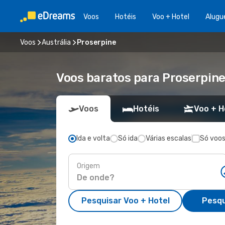
Voos
Hotéis
Voo + Hotel
Alugu
Voos
Austrália
Proserpine
Voos baratos para Proserpine
Voos
Hotéis
Voo + H
Ida e volta
Só ida
Várias escalas
Só voos
Origem
Pesquisar Voo + Hotel
Pesqu