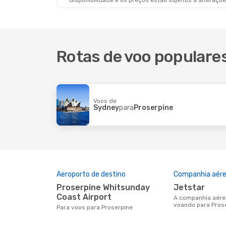
disponibilidade e os preços estão sujeitos a alteraçõe
Rotas de voo populare
Voos de
Sydney
para
Proserpine
Aeroporto de destino
Companhia aére
Proserpine Whitsunday
Jetstar
Coast Airport
A companhia aérea mais popular
voando para Pros
Para voos para Proserpine