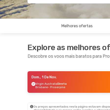
Melhores ofertas
Explore as melhores o
Descobre os voos mais baratos para Pro
Dom., 1 De Nov.
Sex., 4 De Set.
- Seg., 7 De Set.
Virgin Australia
Direto
Brisbane
- Proserpine
Virgin Australia
1 Escala
Sydney
- Proserpine
Jetstar
Direto
Proserpine
- Sydney
Os preços apresentados nesta página estavam disponí