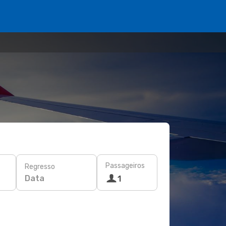
Passageiros
Regresso
Data
1