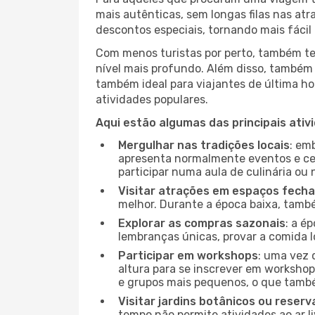
mais autênticas, sem longas filas nas at
descontos especiais, tornando mais fácil 
Com menos turistas por perto, também ter
nível mais profundo. Além disso, também 
também ideal para viajantes de última hor
atividades populares.
Aqui estão algumas das principais ativ
Mergulhar nas tradições locais
: em
apresenta normalmente eventos e ce
participar numa aula de culinária ou
Visitar atrações em espaços fech
melhor. Durante a época baixa, tam
Explorar as compras sazonais
: a é
lembranças únicas, provar a comida lo
Participar em workshops
: uma vez 
altura para se inscrever em workshop
e grupos mais pequenos, o que també
Visitar jardins botânicos ou reserv
tempo não permite atividades ao ar l