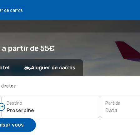
er de carros
 a partir de 55€
otel
Aluguer de carros
 diretos
Destino
Partida
Data
isar voos