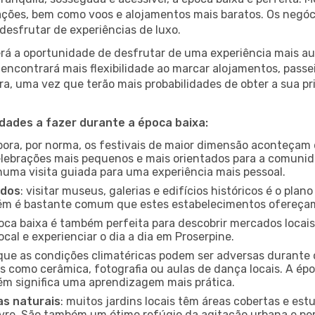
rações, bem como voos e alojamentos mais baratos. Os negó
desfrutar de experiências de luxo.
á a oportunidade de desfrutar de uma experiência mais autê
encontrará mais flexibilidade ao marcar alojamentos, passei
a, uma vez que terão mais probabilidades de obter a sua pri
idades a fazer durante a época baixa:
bora, por norma, os festivais de maior dimensão aconteçam 
lebrações mais pequenos e mais orientados para a comuni
 numa visita guiada para uma experiência mais pessoal.
ados
: visitar museus, galerias e edifícios históricos é o pla
bém é bastante comum que estes estabelecimentos ofereçam
poca baixa é também perfeita para descobrir mercados locais
cal e experienciar o dia a dia em Proserpine.
que as condições climatéricas podem ser adversas durante 
s como cerâmica, fotografia ou aulas de dança locais. A épo
m significa uma aprendizagem mais prática.
as naturais
: muitos jardins locais têm áreas cobertas e est
ivre. São também um ótimo refúgio da agitação urbana e pe