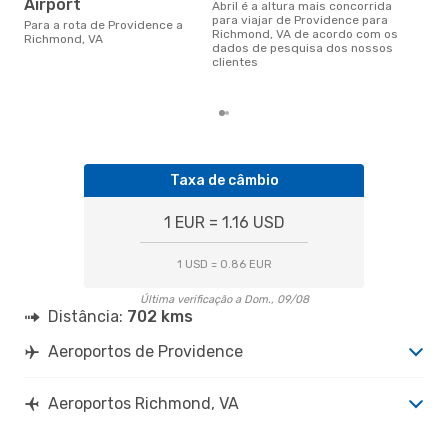
ma
Airport
abril é a altura mais concorrida
para viajar de Providence para
fevereiro é uma das melhores
Para a rota de Providence a
Richmond, VA de acordo com os
altu
Richmond, VA
dados de pesquisa dos nossos
Ric
clientes
Pro
dad
Taxa de câmbio
1 EUR = 1.16 USD
1 USD = 0.86 EUR
Última verificação a Dom., 09/08
Distância:
702 kms
Aeroportos de Providence
Aeroportos Richmond, VA