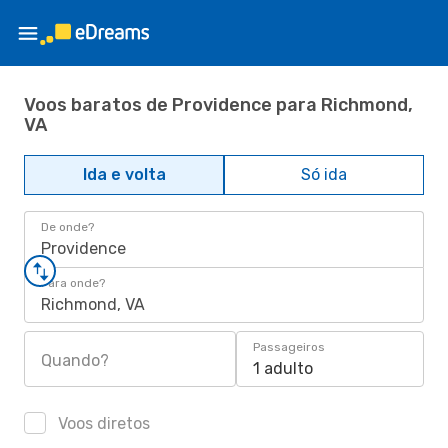
Voos baratos de Providence para Richmond,
VA
Ida e volta
Só ida
De onde?
Providence
Para onde?
Richmond, VA
Passageiros
Quando?
1 adulto
Voos diretos