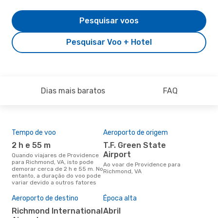
Pesquisar voos
Pesquisar Voo + Hotel
Dias mais baratos
FAQ
Tempo de voo
Aeroporto de origem
Com
ope
2 h e 55 m
T.F. Green State
B
Airport
Quando viajares de Providence
para Richmond, VA, isto pode
Companhias aéreas que viajam
Ao voar de Providence para
demorar cerca de 2 h e 55 m. No
de 
Richmond, VA
entanto, a duração do voo pode
VA
variar devido a outros fatores
Aeroporto de destino
Época alta
A m
res
Richmond International
abril