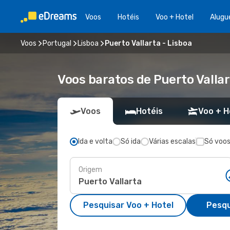
Voos
Hotéis
Voo + Hotel
Alugu
Voos
Portugal
Lisboa
Puerto Vallarta - Lisboa
Voos baratos de Puerto Vallar
Voos
Hotéis
Voo + H
Ida e volta
Só ida
Várias escalas
Só voos
Origem
Pesquisar Voo + Hotel
Pesqu