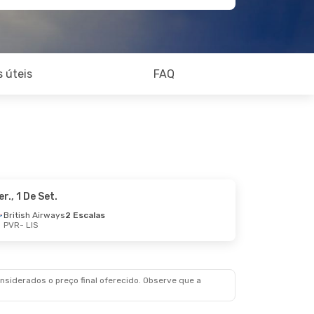
 úteis
FAQ
er., 1 De Set.
British Airways
2 Escalas
PVR
- LIS
siderados o preço final oferecido. Observe que a