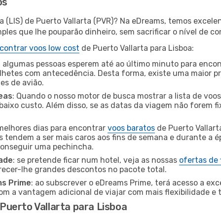
os
a (LIS) de Puerto Vallarta (PVR)? Na eDreams, temos excelen
les que lhe pouparão dinheiro, sem sacrificar o nível de co
contrar voos low cost
de Puerto Vallarta para Lisboa:
 algumas pessoas esperem até ao último minuto para encont
hetes com antecedência. Desta forma, existe uma maior pr
tes de avião.
eas
: Quando o nosso motor de busca mostrar a lista de voos 
baixo custo. Além disso, se as datas da viagem não forem fi
 melhores dias para encontrar
voos baratos
de Puerto Vallart
es tendem a ser mais caros aos fins de semana e durante a é
 conseguir uma pechincha.
dade
: se pretende ficar num hotel, veja as nossas
ofertas de
recer-lhe grandes descontos no pacote total.
ms Prime
: ao subscrever o eDreams Prime, terá acesso a exc
m a vantagem adicional de viajar com mais flexibilidade e 
uerto Vallarta para Lisboa