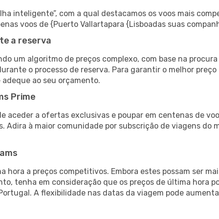
 inteligente”, com a qual destacamos os voos mais compet
 apenas voos de {Puerto Vallartapara {Lisboadas suas companh
te a reserva
do um algoritmo de preços complexo, com base na procura e
urante o processo de reserva. Para garantir o melhor preço 
e adeque ao seu orçamento.
ms Prime
de aceder a ofertas exclusivas e poupar em centenas de voo
s. Adira à maior comunidade por subscrição de viagens do
eams
 hora a preços competitivos. Embora estes possam ser mais
nto, tenha em consideração que os preços de última hora p
Portugal. A flexibilidade nas datas da viagem pode aumenta