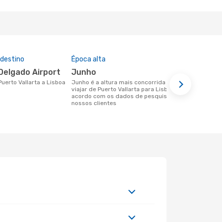
 destino
Época alta
Preço médi
Delgado Airport
junho
664 €
 Puerto Vallarta a Lisboa
junho é a altura mais concorrida para
Um voo de Puerto Vallarta para Lisboa
viajar de Puerto Vallarta para Lisboa de
na eDreams 
acordo com os dados de pesquisa dos
base nos da
nossos clientes
6 meses