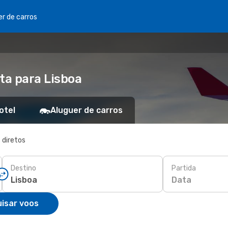
er de carros
ta para Lisboa
otel
Aluguer de carros
 diretos
Destino
Partida
Data
isar voos