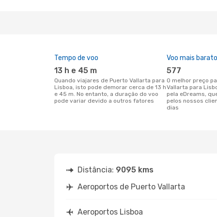
Tempo de voo
Voo mais barat
13 h e 45 m
577
Quando viajares de Puerto Vallarta para
O melhor preço para voos de Puerto
Lisboa, isto pode demorar cerca de 13 h
Vallarta para Lis
e 45 m. No entanto, a duração do voo
pela eDreams, qu
pode variar devido a outros fatores
pelos nossos clie
dias
Distância:
9095 kms
Aeroportos de Puerto Vallarta
Aeroportos Lisboa