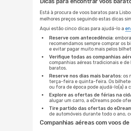
Dicas para encontrar voos barat
Está à procura de voos baratos para Lisbo
melhores preços seguindo estas dicas simp
Aqui estão cinco dicas para ajudá-lo a
en
Reserve com antecedência
: embora
recomendamos sempre comprar os bil
e evitar pagar muito mais pelos bilhe
Verifique todas as companhias aér
companhias aéreas tradicionais e de 
baratos.
Reserve nos dias mais baratos
: os
terça-feira e quinta-feira. Os bilhet
ou fora de época pode ajudá-lo(a) a
Explore as ofertas de férias na ci
alugar um carro, a eDreams pode ofe
Tire partido das ofertas do eDrea
de automóveis durante todo o ano, co
Companhias aéreas com voos de P