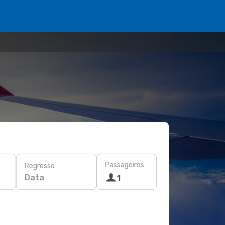
Passageiros
Regresso
Data
1