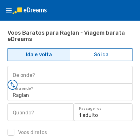
Voos Baratos para Raglan - Viagem barata
eDreams
Ida e volta
Só ida
De onde?
Para onde?
Raglan
Passageiros
Quando?
1 adulto
Voos diretos