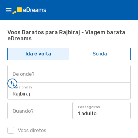
Voos Baratos para Rajbiraj - Viagem barata
eDreams
Ida e volta
Só ida
De onde?
Para onde?
Rajbiraj
Passageiros
Quando?
1 adulto
Voos diretos