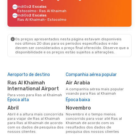
IndiGo
2 Escalas
Estocolmo
- Ras Al Khaimah
IndiGo
2 Escalas
Ras Al Khaimah
- Estocolmo
Os preços apresentados nesta página estavam disponíveis
nos últimos 20 dias para os períodos especificados e não
devem ser considerados o preço final oferecido. Observe que a
disponibilidade e os preços estão sujeitos a alterações.
Aeroporto de destino
Companhia aérea popular
Ras Al Khaimah
Air Arabia
International Airport
A companhia aérea mais popular
voando para Ras al Khaimah
Para voos para Ras al Khaimah
Época alta
Época baixa
abril
novembro
abril é a altura mais concorrida
novembro é o tempo menos
para viajar de Ras al Khaimah
concorrido para voar até Ras al
para Ras al Khaimah de acordo
Khaimah de acordo com os
com os dados de pesquisa dos
resultados dos dados de
nossos clientes
pesquisa dos nossos clientes