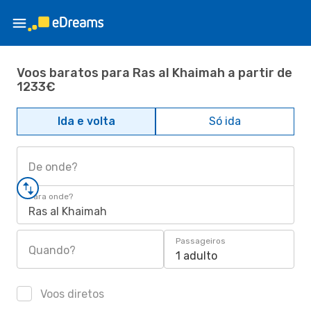
Voos baratos para Ras al Khaimah a partir de
1233€
Ida e volta
Só ida
De onde?
Para onde?
Ras al Khaimah
Passageiros
Quando?
1 adulto
Voos diretos