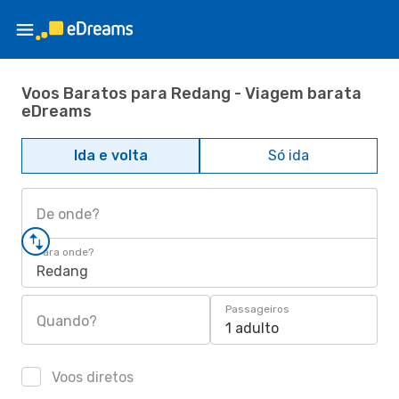
Voos Baratos para Redang - Viagem barata
eDreams
Ida e volta
Só ida
De onde?
Para onde?
Redang
Passageiros
Quando?
1 adulto
Voos diretos