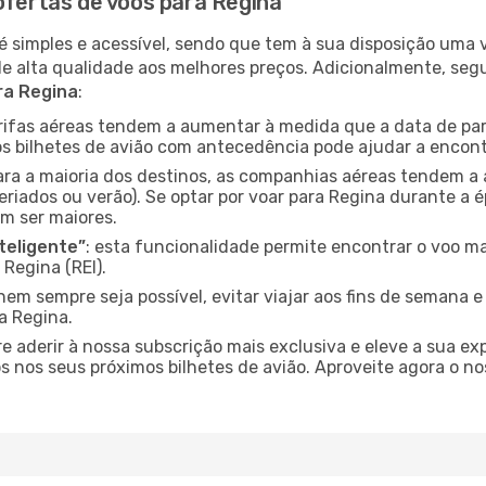
ofertas de voos para Regina
é simples e acessível, sendo que tem à sua disposição uma
de alta qualidade aos melhores preços. Adicionalmente, 
ra Regina
:
arifas aéreas tendem a aumentar à medida que a data de pa
s bilhetes de avião com antecedência pode ajudar a encont
para a maioria dos destinos, as companhias aéreas tendem a
eriados ou verão). Se optar por voar para Regina durante a é
m ser maiores.
nteligente”
: esta funcionalidade permite encontrar o voo ma
Regina (REI).
nem sempre seja possível, evitar viajar aos fins de semana 
a Regina.
re aderir à nossa subscrição mais exclusiva e eleve a sua e
 nos seus próximos bilhetes de avião. Aproveite agora o no