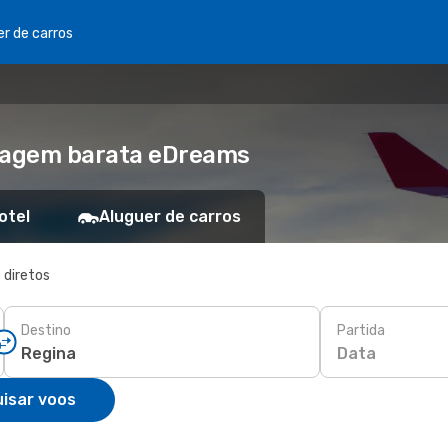
er de carros
Viagem barata eDreams
otel
Aluguer de carros
 diretos
Destino
Partida
Data
isar voos