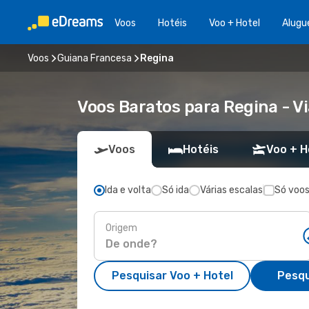
Voos
Hotéis
Voo + Hotel
Alugu
Voos
Guiana Francesa
Regina
Voos Baratos para Regina - 
Voos
Hotéis
Voo + H
Ida e volta
Só ida
Várias escalas
Só voos
Origem
Pesquisar Voo + Hotel
Pesqu