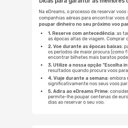
Dicas para garantir as melhores 
Na eDreams, o processo de reservar voos 
companhias aéreas para encontrar voos 
poupar dinheiro no seu próximo voo pa
1. Reserve com antecedência
: as t
as épocas altas de viagem. Comprar o
2. Voe durante as épocas baixas
: 
os períodos de maior procura (como f
encontrar bilhetes mais baratos pode
3. Utilize a nossa opção “Escolha i
resultados quando procura voos para 
4. Viaje durante a semana
: embora 
significativamente nos seus voos par
5. Adira ao eDreams Prime
: conside
permite-lhe poupar centenas de euros
dias ao reservar o seu voo.