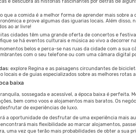
icas e descubra as histórias fascinantes por detrás de algu
ido que a comida é a melhor forma de aprender mais sobre a 
ronómica e prove algumas das iguarias locais. Além disso,
s ao ar livre!
uitas cidades têm uma grande oferta de concertos e festiv
ifique se há eventos culturais e música ao vivo a decorrer n
e momentos belos e perca-se nas ruas da cidade com a sua câ
umbrantes com o seu telefone ou com uma câmara digital p
adas
: explore Regina e as paisagens circundantes de biciclet
locais e de guias especializados sobre as melhores rotas a 
oca baixa
nquila, sossegada e acessível, a época baixa é perfeita. Me
rações, bem como voos e alojamentos mais baratos. Os negó
desfrutar de experiências de luxo.
á a oportunidade de desfrutar de uma experiência mais autê
encontrará mais flexibilidade ao marcar alojamentos, passei
a, uma vez que terão mais probabilidades de obter a sua pri