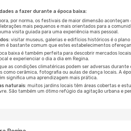
idades a fazer durante a época baixa:
bora, por norma, os festivais de maior dimensão aconteçam 
lebrações mais pequenos e mais orientados para a comuni
 numa visita guiada para uma experiência mais pessoal.
ados
: visitar museus, galerias e edifícios históricos é o pla
bém é bastante comum que estes estabelecimentos ofereçam
poca baixa é também perfeita para descobrir mercados locais
cal e experienciar o dia a dia em Regina.
que as condições climatéricas podem ser adversas durante 
s como cerâmica, fotografia ou aulas de dança locais. A épo
m significa uma aprendizagem mais prática.
as naturais
: muitos jardins locais têm áreas cobertas e est
ivre. São também um ótimo refúgio da agitação urbana e pe