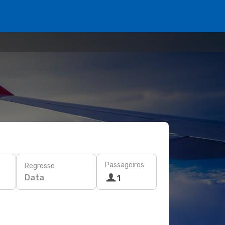
Passageiros
Regresso
Data
1