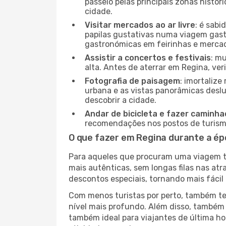
passeio pelas principais zonas histór
cidade.
Visitar mercados ao ar livre
: é sab
papilas gustativas numa viagem gast
gastronómicas em feirinhas e mercado
Assistir a concertos e festivais
: m
alta. Antes de aterrar em Regina, ver
Fotografia de paisagem
: imortaliz
urbana e as vistas panorâmicas desl
descobrir a cidade.
Andar de bicicleta e fazer caminh
recomendações nos postos de turismo 
O que fazer em Regina durante a ép
Para aqueles que procuram uma viagem tra
mais autênticas, sem longas filas nas at
descontos especiais, tornando mais fácil 
Com menos turistas por perto, também ter
nível mais profundo. Além disso, também 
também ideal para viajantes de última hor