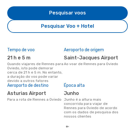
Pesquisar voos
Pesquisar Voo + Hotel
Tempo de voo
Aeroporto de origem
Pre
de 
21 h e 5 m
Saint-Jacques Airport
3
Quando viajares de Rennes para
Ao voar de Rennes para Oviedo
Oviedo, isto pode demorar
Um voo de Rennes para Oviedo
cerca de 21 h e 5 m. No entanto,
na 
a duração do voo pode variar
€, 
devido a outros fatores
pre
Aeroporto de destino
Época alta
Asturias Airport
junho
Para a rota de Rennes a Oviedo
junho é a altura mais
concorrida para viajar de
Rennes para Oviedo de acordo
com os dados de pesquisa dos
nossos clientes