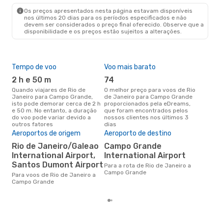
CGR
- RIO
Os preços apresentados nesta página estavam disponíveis
nos últimos 20 dias para os períodos especificados e não
devem ser considerados o preço final oferecido. Observe que a
disponibilidade e os preços estão sujeitos a alterações.
Tempo de voo
Voo mais barato
Épo
2 h e 50 m
74
j
Quando viajares de Rio de
O melhor preço para voos de Rio
junho é a altura mais
Janeiro para Campo Grande,
de Janeiro para Campo Grande
conc
isto pode demorar cerca de 2 h
proporcionados pela eDreams,
Jan
e 50 m. No entanto, a duração
que foram encontrados pelos
aco
do voo pode variar devido a
nossos clientes nos últimos 3
pes
outros fatores
dias
Pre
de 
Aeroportos de origem
Aeroporto de destino
14
Rio de Janeiro/Galeao
Campo Grande
International Airport,
International Airport
Um voo de Rio de Janeiro para
Cam
Santos Dumont Airport
Para a rota de Rio de Janeiro a
cus
Campo Grande
Para voos de Rio de Janeiro a
nos
Campo Grande
últ