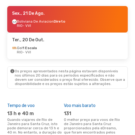
Qui., 27 De Ago.
Sex., 21 De Ago.
- Qua., 2 De Set.
Gol
Boliviana De Aviacion
1 Escala
Direto
RIO
RIO
- VVI
- VVI
Gol
2 Escalas
VVI
- RIO
Ter., 20 De Out.
Dom., 6 De Set.
Gol
1 Escala
- Qua., 9 De Set.
RIO
- VVI
Gol
1 Escala
RIO
- VVI
Gol
1 Escala
VVI
- RIO
Os preços apresentados nesta página estavam disponíveis
nos últimos 20 dias para os períodos especificados e não
devem ser considerados o preço final oferecido. Observe que a
disponibilidade e os preços estão sujeitos a alterações.
Tempo de voo
Voo mais barato
Épo
13 h e 40 m
131
j
Quando viajares de Rio de
O melhor preço para voos de Rio
junho é a altura mais
Janeiro para Santa Cruz, isto
de Janeiro para Santa Cruz
conc
pode demorar cerca de 13 h e
proporcionados pela eDreams,
Jan
40 m. No entanto, a duração do
que foram encontrados pelos
aco