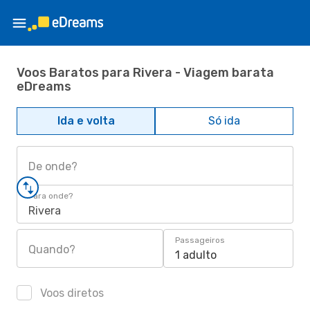
Voos Baratos para Rivera - Viagem barata
eDreams
Ida e volta
Só ida
De onde?
Para onde?
Rivera
Passageiros
Quando?
1 adulto
Voos diretos