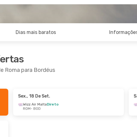
Dias mais baratos
Informações
fertas
 de Roma para Bordéus
Sex., 18 De Set.
S
Wizz Air Malta
Direto
ROM
- BOD