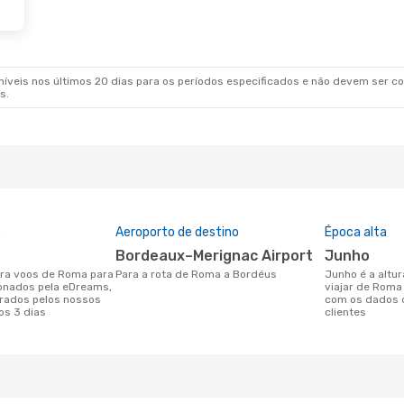
veis nos últimos 20 dias para os períodos especificados e não devem ser con
s.
o
Aeroporto de destino
Época alta
Bordeaux–Merignac Airport
junho
Para a rota de Roma a Bordéus
junho é a altura mais concorrida para
onados pela eDreams,
viajar de Roma
rados pelos nossos
com os dados 
os 3 dias
clientes