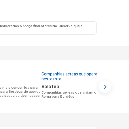
siderados o preço final oferecido. Observe que a
Companhias aéreas que operam
Preço médi
nesta rota
96 €
Volotea
Um voo de Roma para Bordéus na
 para Bordéus de acordo
eDreams cus
Companhias aéreas que viajam de
de pesquisa dos nossos
base nos da
Roma para Bordéus
6 meses