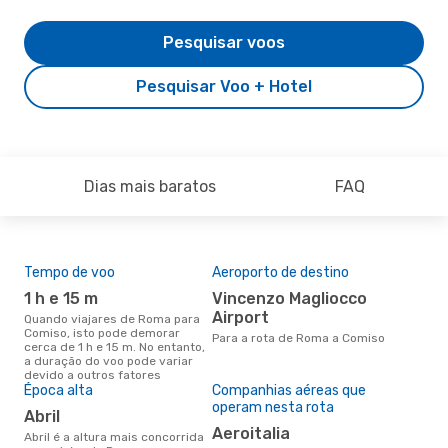
Pesquisar voos
Pesquisar Voo + Hotel
Dias mais baratos
FAQ
Tempo de voo
Aeroporto de destino
Pre
de 
1 h e 15 m
Vincenzo Magliocco
8
Airport
Quando viajares de Roma para
Comiso, isto pode demorar
Um voo de Roma para Comiso
Para a rota de Roma a Comiso
cerca de 1 h e 15 m. No entanto,
na 
a duração do voo pode variar
€, 
devido a outros fatores
pre
Época alta
Companhias aéreas que
operam nesta rota
abril
Aeroitalia
abril é a altura mais concorrida