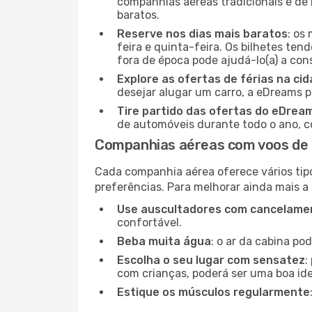
companhias aéreas tradicionais e de 
baratos.
Reserve nos dias mais baratos
: os
feira e quinta-feira. Os bilhetes ten
fora de época pode ajudá-lo(a) a co
Explore as ofertas de férias na ci
desejar alugar um carro, a eDreams 
Tire partido das ofertas do eDrea
de automóveis durante todo o ano, co
Companhias aéreas com voos d
Cada companhia aérea oferece vários tip
preferências. Para melhorar ainda mais a
Use auscultadores com cancelamen
confortável.
Beba muita água
: o ar da cabina po
Escolha o seu lugar com sensatez
:
com crianças, poderá ser uma boa ide
Estique os músculos regularmente