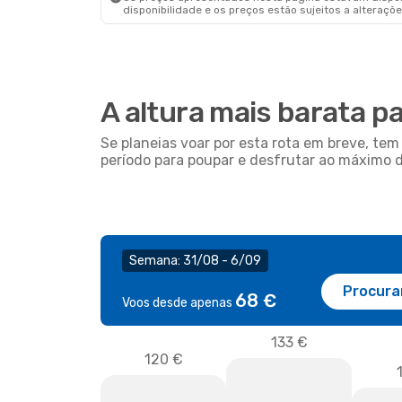
disponibilidade e os preços estão sujeitos a alteraçõe
A altura mais barata p
Se planeias voar por esta rota em breve, t
período para poupar e desfrutar ao máximo 
Semana: 31/08 - 6/09
Procura
68 €
Voos desde apenas
133 €
120 €