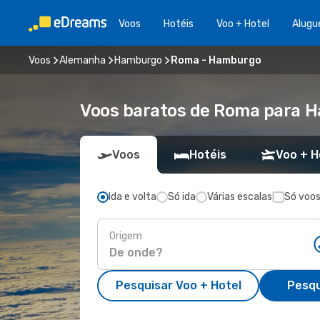
Voos
Hotéis
Voo + Hotel
Alugu
Voos
Alemanha
Hamburgo
Roma - Hamburgo
Voos baratos de Roma para 
Voos
Hotéis
Voo + H
Ida e volta
Só ida
Várias escalas
Só voos
Origem
Pesquisar Voo + Hotel
Pesqu