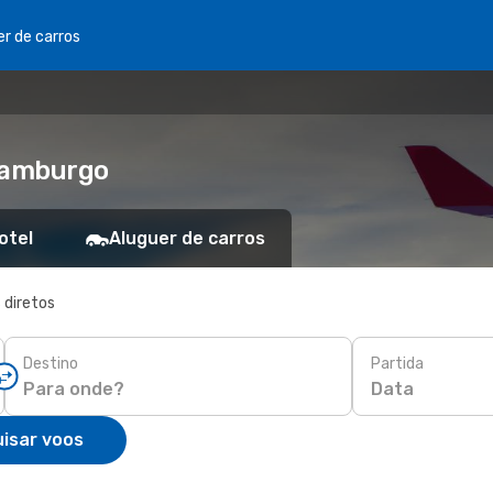
er de carros
Hamburgo
otel
Aluguer de carros
 diretos
Destino
Partida
Data
isar voos