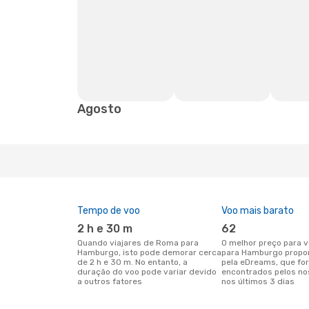
Agosto
Tempo de voo
Voo mais barato
2 h e 30 m
62
Quando viajares de Roma para
O melhor preço para voos de Roma
Hamburgo, isto pode demorar cerca
para Hamburgo propo
de 2 h e 30 m. No entanto, a
pela eDreams, que fo
duração do voo pode variar devido
encontrados pelos no
a outros fatores
nos últimos 3 dias