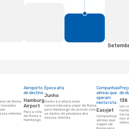
Setemb
Aeroporto
Época alta
Companhias
Preç
de destino
aéreas que
de id
junho
operam
Hamburg
138
junho é a altura mais
nesta rota
Airport
rcionados
concorrida para viajar de Roma
Um voo de Roma para
ram
para Hamburgo de acordo com
Easyjet
Hamb
Para a rota
ssos clientes
os dados de pesquisa dos
cerca
de Roma a
Companhias
nossos clientes
nos d
Hamburgo
aéreas que
últim
viajam de
Roma para