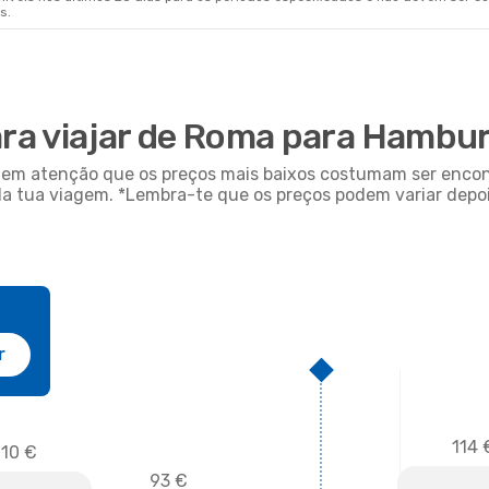
s.
ara viajar de Roma para Hambu
em em atenção que os preços mais baixos costumam ser enc
da tua viagem. *Lembra-te que os preços podem variar depoi
r
114 
110 €
93 €