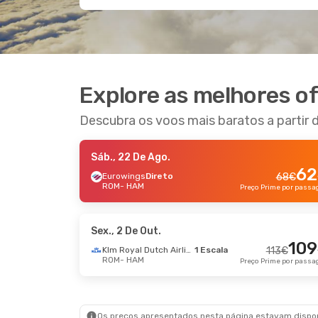
Explore as melhores o
Descubra os voos mais baratos a parti
Sáb., 22 De Ago.
62
Eurowings
Direto
68
€
ROM
- HAM
Sex., 2 De Out.
109
Klm Royal Dutch Airlines
1 Escala
113
€
ROM
- HAM
Os preços apresentados nesta página estavam disponí