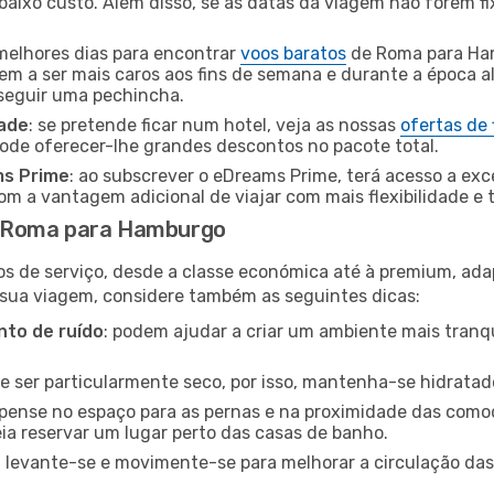
baixo custo. Além disso, se as datas da viagem não forem fi
 melhores dias para encontrar
voos baratos
de Roma para Ha
dem a ser mais caros aos fins de semana e durante a época al
nseguir uma pechincha.
dade
: se pretende ficar num hotel, veja as nossas
ofertas de
pode oferecer-lhe grandes descontos no pacote total.
ms Prime
: ao subscrever o eDreams Prime, terá acesso a exc
m a vantagem adicional de viajar com mais flexibilidade e 
e Roma para Hamburgo
os de serviço, desde a classe económica até à premium, ad
 sua viagem, considere também as seguintes dicas:
to de ruído
: podem ajudar a criar um ambiente mais tranqu
de ser particularmente seco, por isso, mantenha-se hidratad
 pense no espaço para as pernas e na proximidade das comod
ia reservar um lugar perto das casas de banho.
: levante-se e movimente-se para melhorar a circulação das