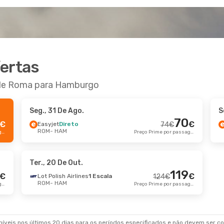
fertas
r de Roma para Hamburgo
Seg., 31 De Ago.
S
70
€
€
Easyjet
Direto
74
€
ROM
- HAM
Preço Prime por passageiro
Preço Prime por passageiro
Ter., 20 De Out.
119
€
€
Lot Polish Airlines
1 Escala
124
€
ROM
- HAM
Preço Prime por passageiro
Preço Prime por passageiro
veis nos últimos 20 dias para os períodos especificados e não devem ser con