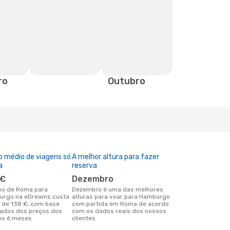
ro
Outubro
o médio de viagens só
A melhor altura para fazer
a
reserva
 €
dezembro
dezembro é uma das melhores
urgo na eDreams custa
alturas para voar para Hamburgo
 de 138 €, com base
com partida em Roma de acordo
ados dos preços dos
com os dados reais dos nossos
os 6 meses
clientes