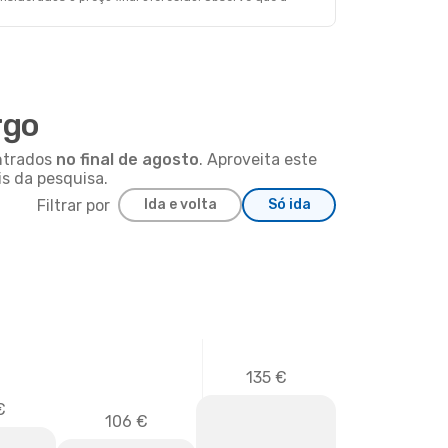
rgo
ontrados
no final de
agosto
. Aproveita este
s da pesquisa.
Filtrar por
Ida e volta
Só ida
135 €
€
106 €