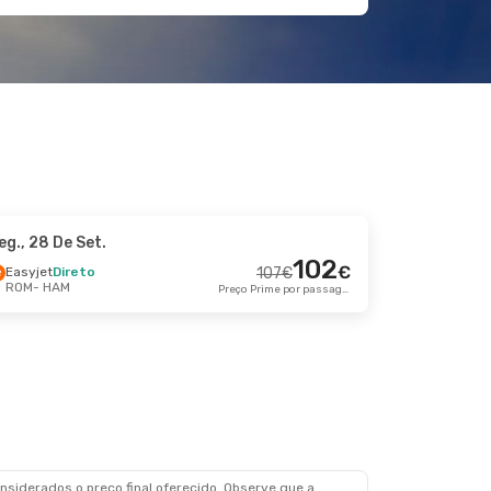
eg., 28 De Set.
102
€
Easyjet
Direto
107
€
ROM
- HAM
Preço Prime por passageiro
siderados o preço final oferecido. Observe que a