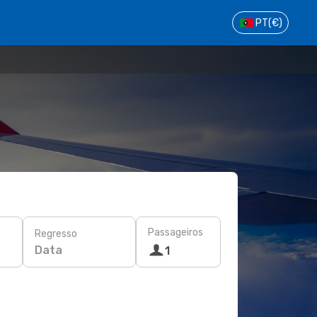
PT
(€)
Passageiros
Regresso
Data
1