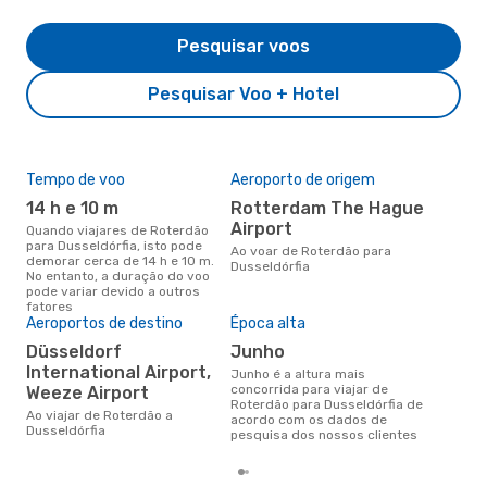
Pesquisar voos
Pesquisar Voo + Hotel
Tempo de voo
Aeroporto de origem
Pre
de 
14 h e 10 m
Rotterdam The Hague
2
Airport
Quando viajares de Roterdão
para Dusseldórfia, isto pode
Um voo de Roterdão para
Ao voar de Roterdão para
demorar cerca de 14 h e 10 m.
Dus
Dusseldórfia
No entanto, a duração do voo
cer
pode variar devido a outros
dad
fatores
mes
Aeroportos de destino
Época alta
Düsseldorf
junho
International Airport,
junho é a altura mais
concorrida para viajar de
Weeze Airport
Roterdão para Dusseldórfia de
Ao viajar de Roterdão a
acordo com os dados de
Dusseldórfia
pesquisa dos nossos clientes