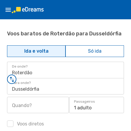
Voos baratos de Roterdão para Dusseldórfia
Ida e volta
Só ida
De onde?
Roterdão
Para onde?
Dusseldórfia
Passageiros
Quando?
1 adulto
Voos diretos