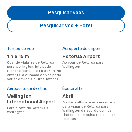
Pesquisar voos
Pesquisar Voo + Hotel
Tempo de voo
Aeroporto de origem
Com
ope
1 h e 15 m
Rotorua Airport
A
Quando viajares de Rotorua
Ao voar de Rotorua para
para Wellington, isto pode
Wellington
Companhias aéreas que viajam
demorar cerca de 1 h e 15 m. No
de R
entanto, a duração do voo pode
variar devido a outros fatores
Aeroporto de destino
Época alta
A m
res
Wellington
abril
fe
International Airport
abril é a altura mais concorrida
para viajar de Rotorua para
outubro é uma das melhores
Para a rota de Rotorua a
Wellington de acordo com os
altu
Wellington
dados de pesquisa dos nossos
Wel
clientes
Rot
dad