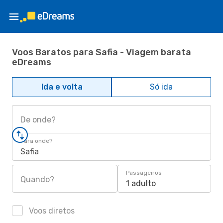
Voos Baratos para Safia - Viagem barata
eDreams
Ida e volta
Só ida
De onde?
Para onde?
Safia
Passageiros
Quando?
1 adulto
Voos diretos