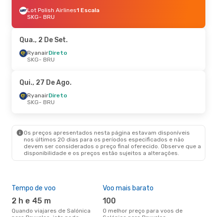
Lot Polish Airlines
1 Escala
SKG
- BRU
Qua., 2 De Set.
Ryanair
Direto
SKG
- BRU
Qui., 27 De Ago.
Ryanair
Direto
SKG
- BRU
Os preços apresentados nesta página estavam disponíveis
nos últimos 20 dias para os períodos especificados e não
devem ser considerados o preço final oferecido. Observe que a
disponibilidade e os preços estão sujeitos a alterações.
Tempo de voo
Voo mais barato
Épo
2 h e 45 m
100
j
Quando viajares de Salónica
O melhor preço para voos de
junho é a altura mais