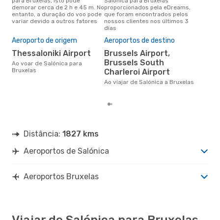
para Bruxelas, isto pode
Salónica para Bruxelas
conc
demorar cerca de 2 h e 45 m. No
proporcionados pela eDreams,
Saló
entanto, a duração do voo pode
que foram encontrados pelos
aco
variar devido a outros fatores
nossos clientes nos últimos 3
pes
dias
Pre
de 
Aeroporto de origem
Aeroportos de destino
13
Thessaloniki Airport
Brussels Airport,
Um voo de Salónica para
Brussels South
Ao voar de Salónica para
Bru
Bruxelas
Charleroi Airport
cer
dad
Ao viajar de Salónica a Bruxelas
mes
Distância:
1827 kms
Aeroportos de Salónica
Aeroportos Bruxelas
Viajar de Salónica para Bruxelas