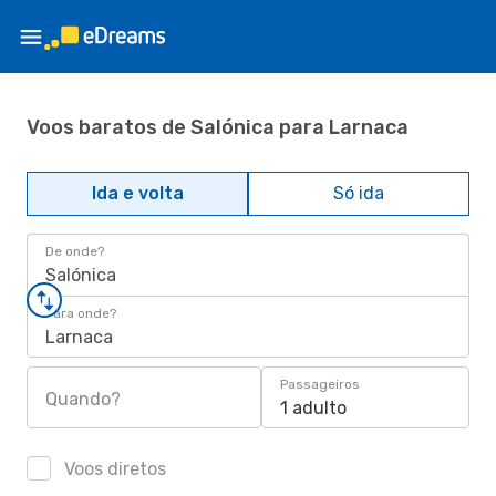
Voos baratos de Salónica para Larnaca
Ida e volta
Só ida
De onde?
Salónica
Para onde?
Larnaca
Passageiros
Quando?
1 adulto
Voos diretos