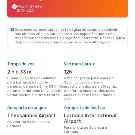
Wizz Air
Direto
SKG
- LCA
Os preços apresentados nesta página estavam disponíveis
nos últimos 20 dias para os períodos especificados e não
devem ser considerados o preço final oferecido. Observe que a
disponibilidade e os preços estão sujeitos a alterações.
Tempo de voo
Voo mais barato
Épo
2 h e 33 m
125
ab
Quando viajares de Salónica
O melhor preço para voos de
abril é a altura mais concorrida
para Larnaca, isto pode
Salónica para Larnaca
para
demorar cerca de 2 h e 33 m. No
proporcionados pela eDreams,
Lar
entanto, a duração do voo pode
que foram encontrados pelos
dad
variar devido a outros fatores
nossos clientes nos últimos 3
clie
dias
Pre
de 
Aeroporto de origem
Aeroporto de destino
87
Thessaloniki Airport
Larnaca International
Um voo de Salónica para
Airport
Ao voar de Salónica para
Lar
Larnaca
cer
Para a rota de Salónica a
dad
Larnaca