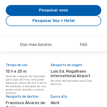
Pesquisar voos
Pesquisar Voo + Hotel
Dias mais baratos
FAQ
Tempo de voo
Aeroporto de origem
Pre
de 
12 h e 25 m
Luís Ed. Magalhaes
2
International Airport
Quando viajares de Salvador
para Juiz de Fora, isto pode
Um voo de Salvador para Juiz
Ao voar de Salvador para Juiz
demorar cerca de 12 h e 25 m.
de 
de Fora
No entanto, a duração do voo
de 
pode variar devido a outros
dos
fatores
Aeroporto de destino
Época alta
Francisco Álvares de
abril