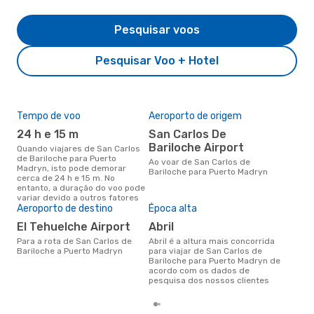
Pesquisar voos
Pesquisar Voo + Hotel
Tempo de voo
Aeroporto de origem
Pre
de 
24 h e 15 m
San Carlos De
3
Bariloche Airport
Quando viajares de San Carlos
de Bariloche para Puerto
Um voo de San Carlos de
Ao voar de San Carlos de
Madryn, isto pode demorar
Bar
Bariloche para Puerto Madryn
cerca de 24 h e 15 m. No
eDr
entanto, a duração do voo pode
com
variar devido a outros fatores
dos
Aeroporto de destino
Época alta
El Tehuelche Airport
abril
Para a rota de San Carlos de
abril é a altura mais concorrida
Bariloche a Puerto Madryn
para viajar de San Carlos de
Bariloche para Puerto Madryn de
acordo com os dados de
pesquisa dos nossos clientes