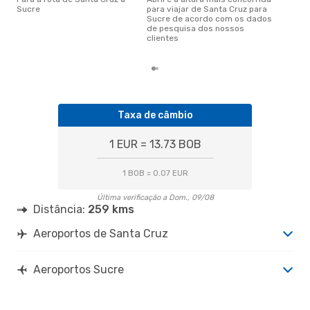
julho é uma das melhores
Sucre
para viajar de Santa Cruz para
altu
Sucre de acordo com os dados
com
de pesquisa dos nossos
aco
clientes
nos
Taxa de câmbio
1 EUR = 13.73 BOB
1 BOB = 0.07 EUR
Última verificação a Dom., 09/08
Distância:
259 kms
Aeroportos de Santa Cruz
Aeroportos Sucre