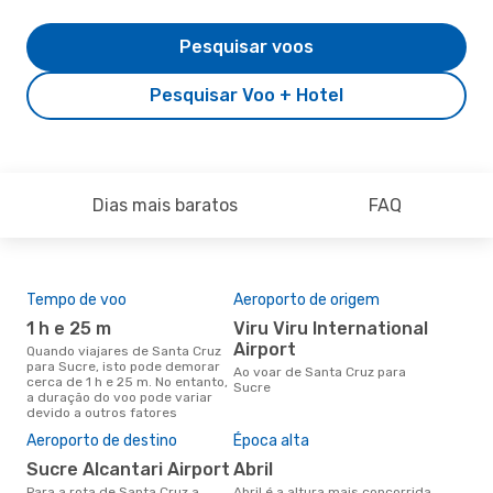
Pesquisar voos
Pesquisar Voo + Hotel
Dias mais baratos
FAQ
Tempo de voo
Aeroporto de origem
Com
ope
1 h e 25 m
Viru Viru International
B
Airport
Quando viajares de Santa Cruz
para Sucre, isto pode demorar
Companhias aéreas que viajam
Ao voar de Santa Cruz para
cerca de 1 h e 25 m. No entanto,
de 
Sucre
a duração do voo pode variar
devido a outros fatores
A m
Aeroporto de destino
Época alta
res
Sucre Alcantari Airport
abril
fe
Para a rota de Santa Cruz a
abril é a altura mais concorrida