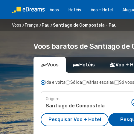
Voos
Hotéis
Voo + Hotel
Alugu
Voos
França
Pau
Santiago de Compostela - Pau
Voos baratos de Santiago de
Voos
Hotéis
Voo + H
Ida e volta
Só ida
Várias escalas
Só voos
Origem
Pesquisar Voo + Hotel
Pesqu