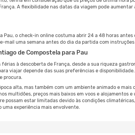
nto, tenha em consideração que os preços de última hora p
França. A flexibilidade nas datas da viagem pode aumentar
 Pau, o check-in online costuma abrir 24 a 48 horas antes 
e-mail uma semana antes do dia da partida com instruções 
antiago de Compostela para Pau
 férias à descoberta de França, desde a sua riqueza gastro
ara viajar depende das suas preferências e disponibilidade
e procura.
poca alta, mas também com um ambiente animado e mais ofert
s multidões, preços mais baixos em voos e alojamentos e 
vre possam estar limitadas devido às condições climatéricas
o uma experiência mais envolvente.