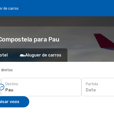
er de carros
 Compostela para Pau
otel
Aluguer de carros
 diretos
Destino
Partida
Data
isar voos