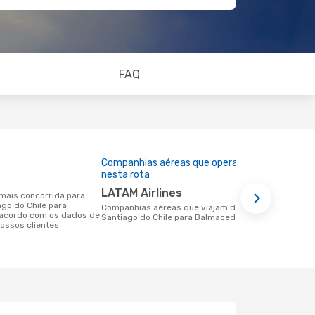
FAQ
Companhias aéreas que operam
Preço médi
nesta rota
99 €
LATAM Airlines
Um voo de Santiago do Chile para
ago do Chile para
Balmaceda n
Companhias aéreas que viajam de
acordo com os dados de
99 €, com b
Santiago do Chile para Balmaceda
ossos clientes
dos últimos