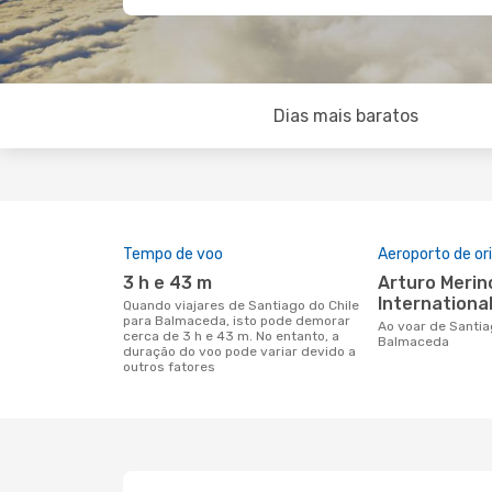
Dias mais baratos
Tempo de voo
Aeroporto de o
3 h e 43 m
Arturo Merino Benítez
International
Quando viajares de Santiago do Chile
para Balmaceda, isto pode demorar
Ao voar de Santiago do Chile para
cerca de 3 h e 43 m. No entanto, a
Balmaceda
duração do voo pode variar devido a
outros fatores