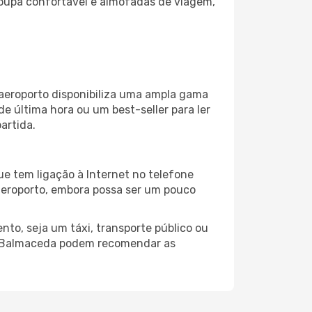
oupa confortável e almofadas de viagem,
 aeroporto disponibiliza uma ampla gama
 última hora ou um best-seller para ler
artida.
e tem ligação à Internet no telefone
o aeroporto, embora possa ser um pouco
to, seja um táxi, transporte público ou
do Balmaceda podem recomendar as