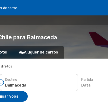
er de carros
Chile para Balmaceda
otel
Aluguer de carros
 diretos
Destino
Partida
Data
isar voos