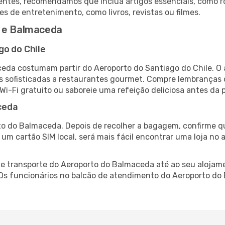
ntes, recomendamos que inclua artigos essenciais, como r
es de entretenimento, como livros, revistas ou filmes.
e e Balmaceda
go do Chile
ceda costumam partir do Aeroporto do Santiago do Chile. O
 sofisticadas a restaurantes gourmet. Compre lembranças de
 Wi-Fi gratuito ou saboreie uma refeição deliciosa antes da p
ceda
to do Balmaceda. Depois de recolher a bagagem, confirme qu
e um cartão SIM local, será mais fácil encontrar uma loja n
 transporte do Aeroporto do Balmaceda até ao seu alojamen
. Os funcionários no balcão de atendimento do Aeroporto 