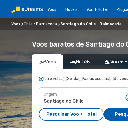
Voos
Hotéis
Voo + Hotel
Alugu
Voos
Chile
Balmaceda
Santiago do Chile - Balmaceda
Voos baratos de Santiago do 
Voos
Hotéis
Voo + H
Ida e volta
Só ida
Várias escalas
Só voos
Origem
Pesquisar Voo + Hotel
Pesqu