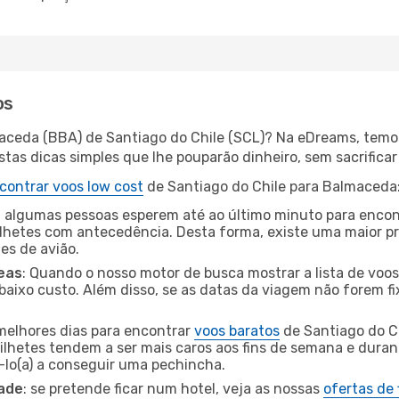
os
aceda (BBA) de Santiago do Chile (SCL)? Na eDreams, temos
as dicas simples que lhe pouparão dinheiro, sem sacrificar 
contrar voos low cost
de Santiago do Chile para Balmaceda
 algumas pessoas esperem até ao último minuto para encont
hetes com antecedência. Desta forma, existe uma maior pr
tes de avião.
eas
: Quando o nosso motor de busca mostrar a lista de voos 
baixo custo. Além disso, se as datas da viagem não forem fi
 melhores dias para encontrar
voos baratos
de Santiago do C
bilhetes tendem a ser mais caros aos fins de semana e durant
lo(a) a conseguir uma pechincha.
dade
: se pretende ficar num hotel, veja as nossas
ofertas de