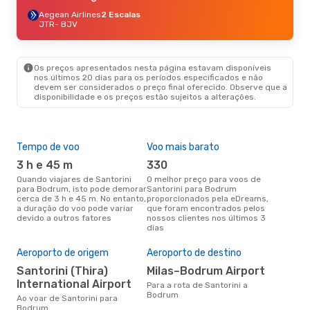
Aegean Airlines
2 Escalas
JTR
- BJV
Os preços apresentados nesta página estavam disponíveis
nos últimos 20 dias para os períodos especificados e não
devem ser considerados o preço final oferecido. Observe que a
disponibilidade e os preços estão sujeitos a alterações.
Tempo de voo
Voo mais barato
Épo
3 h e 45 m
330
a
Quando viajares de Santorini
O melhor preço para voos de
agosto é a altura mais
para Bodrum, isto pode demorar
Santorini para Bodrum
conc
cerca de 3 h e 45 m. No entanto,
proporcionados pela eDreams,
San
a duração do voo pode variar
que foram encontrados pelos
aco
devido a outros fatores
nossos clientes nos últimos 3
pes
dias
A m
res
Aeroporto de origem
Aeroporto de destino
j
Santorini (Thira)
Milas–Bodrum Airport
International Airport
janeiro é uma das melhores
Para a rota de Santorini a
alt
Bodrum
Ao voar de Santorini para
com
Bodrum