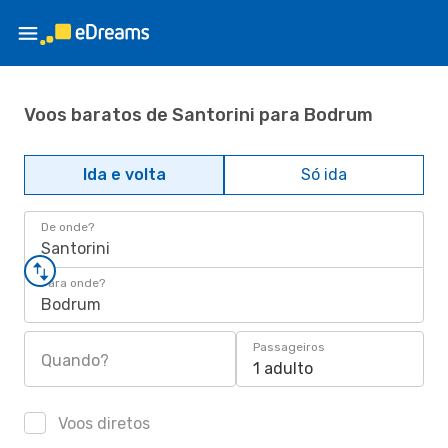
Voos baratos de Santorini para Bodrum
Ida e volta
Só ida
De onde?
Santorini
Para onde?
Bodrum
Passageiros
Quando?
1 adulto
Voos diretos